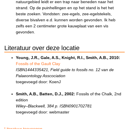
natuurgebied leidt er een trap naar beneden naar het
strand. Op de puinhellingen en op het stand is het het
beste zoeken. Vondsten: zee-egels, zee-egelstekels,
diverse bivalven e.d. kunnen worden gevonden. Ik heb
zelfs een 2 centimeter grote kauwplaat van een vis
gevonden.
Literatuur over deze locatie
Young, J.R., Gale, A.S., Knight, R.I., Smith, A.B., 2010:
Fossils of the Gault Clay
ISBN1444335421, Field guide to fossils no. 12 van de
Palaeontology Asscociation
toegevoegd door: KoenJ
Smith, A.B., Batten, D.J., 2002:
Fossils of the Chalk, 2nd
edition
Wiley–Blackwell, 384 p. ISBN0901702781
toegevoegd door: webmaster
Literatuur toevoegen