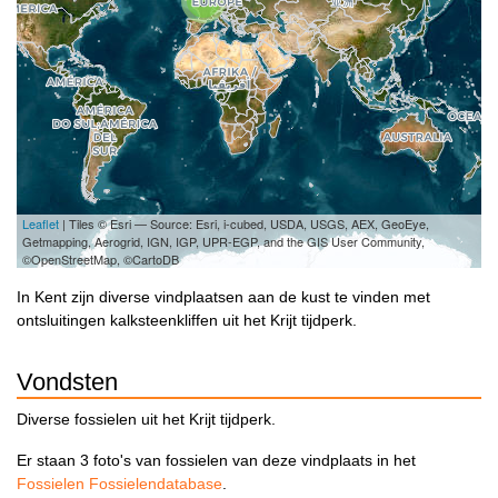
2
Leaflet
| Tiles © Esri — Source: Esri, i-cubed, USDA, USGS, AEX, GeoEye,
Getmapping, Aerogrid, IGN, IGP, UPR-EGP, and the GIS User Community,
©OpenStreetMap, ©CartoDB
In Kent zijn diverse vindplaatsen aan de kust te vinden met
ontsluitingen kalksteenkliffen uit het Krijt tijdperk.
Vondsten
Diverse fossielen uit het Krijt tijdperk.
Er staan 3 foto's van fossielen van deze vindplaats in het
Fossielen Fossielendatabase
.