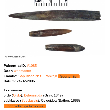
PaleonticaID:
#1085
Door:
webmaster
Locatie:
Cap Blanc Nez, Frankrijk
Soortenlijst
Datum:
24-02-2006
Taxonomie
orde (
Ordo
):
Belemnitida
(Gray, 1849)
subklasse (
Subclassis
): Coleoidea (Bather, 1888)
Toon volledige taxnomie