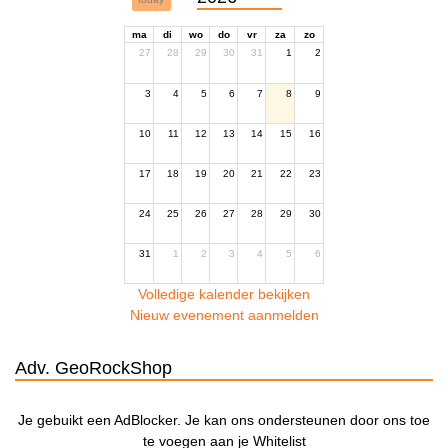
ma
di
wo
do
vr
za
zo
27
28
29
30
31
1
2
3
4
5
6
7
8
9
10
11
12
13
14
15
16
17
18
19
20
21
22
23
24
25
26
27
28
29
30
31
1
2
3
4
5
6
Volledige kalender bekijken
Nieuw evenement aanmelden
Adv. GeoRockShop
Je gebuikt een AdBlocker. Je kan ons ondersteunen door ons toe
te voegen aan je Whitelist