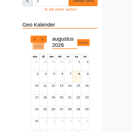
€
Steun ons
Ik wil meer weten
Geo Kalender
augustus
month
2026
today
ma
di
wo
do
vr
za
zo
27
28
29
30
31
1
2
3
4
5
6
7
8
9
10
11
12
13
14
15
16
17
18
19
20
21
22
23
24
25
26
27
28
29
30
31
1
2
3
4
5
6