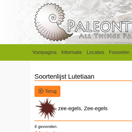
Voorpagina
Informatie
Locaties
Fossielen
Soortenlijst Lutetiaan
Terug
zee-egels, Zee-egels
4 gevonden.