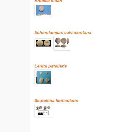
Arbacia sloan
Echinolampas calvimontana
Lenita patellaris
Scutellina lenticularis