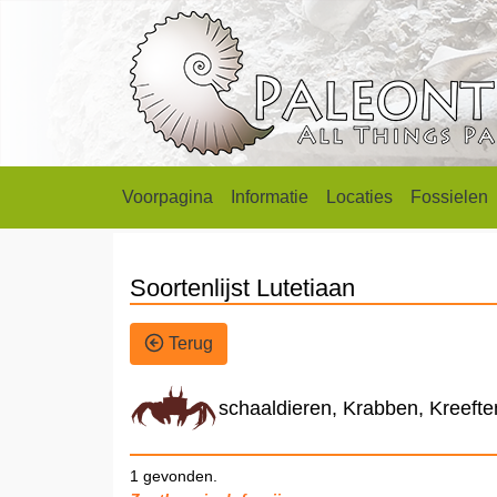
Voorpagina
Informatie
Locaties
Fossielen
Soortenlijst Lutetiaan
Terug
schaaldieren, Krabben, Kreeft
1 gevonden.