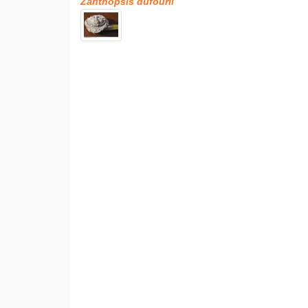
Zanthopsis dufourii