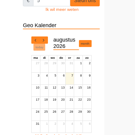
€
Steun ons
Ik wil meer weten
Geo Kalender
augustus
month
2026
today
ma
di
wo
do
vr
za
zo
27
28
29
30
31
1
2
3
4
5
6
7
8
9
10
11
12
13
14
15
16
17
18
19
20
21
22
23
24
25
26
27
28
29
30
31
1
2
3
4
5
6