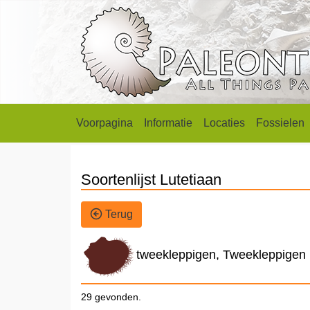
Voorpagina
Informatie
Locaties
Fossielen
Soortenlijst Lutetiaan
Terug
tweekleppigen, Tweekleppigen
29 gevonden.