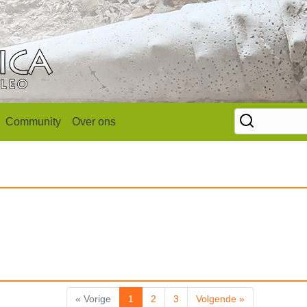
Community
Over ons
« Vorige
1
2
3
Volgende »