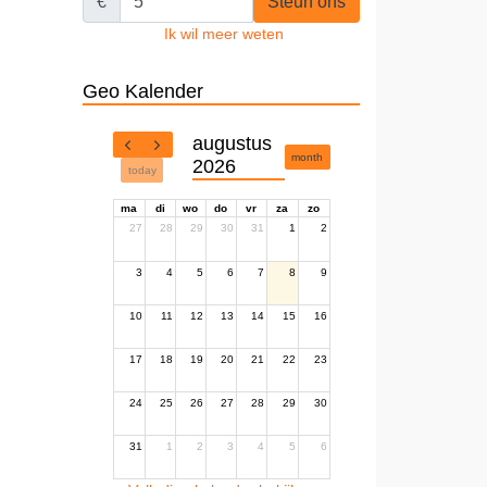
€
Steun ons
Ik wil meer weten
Geo Kalender
augustus
month
2026
today
ma
di
wo
do
vr
za
zo
27
28
29
30
31
1
2
3
4
5
6
7
8
9
10
11
12
13
14
15
16
17
18
19
20
21
22
23
24
25
26
27
28
29
30
31
1
2
3
4
5
6