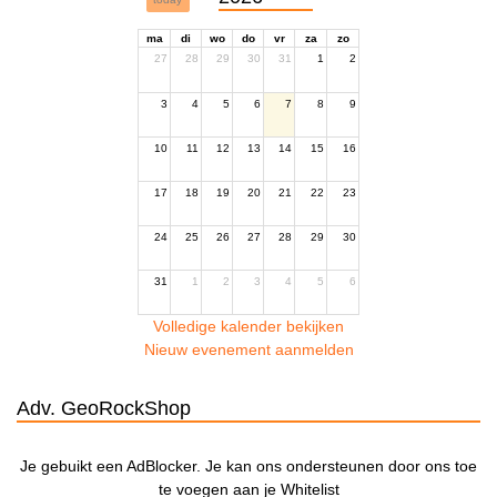
ma
di
wo
do
vr
za
zo
27
28
29
30
31
1
2
3
4
5
6
7
8
9
10
11
12
13
14
15
16
17
18
19
20
21
22
23
24
25
26
27
28
29
30
31
1
2
3
4
5
6
Volledige kalender bekijken
Nieuw evenement aanmelden
Adv. GeoRockShop
Je gebuikt een AdBlocker. Je kan ons ondersteunen door ons toe
te voegen aan je Whitelist