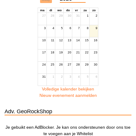
ma
di
wo
do
vr
za
zo
27
28
29
30
31
1
2
3
4
5
6
7
8
9
10
11
12
13
14
15
16
17
18
19
20
21
22
23
24
25
26
27
28
29
30
31
1
2
3
4
5
6
Volledige kalender bekijken
Nieuw evenement aanmelden
Adv. GeoRockShop
Je gebuikt een AdBlocker. Je kan ons ondersteunen door ons toe
te voegen aan je Whitelist