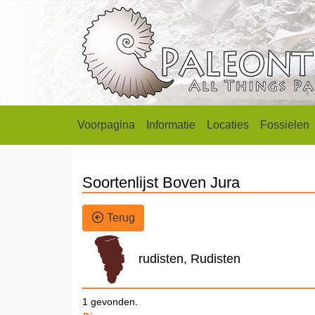
Voorpagina
Informatie
Locaties
Fossielen
Soortenlijst Boven Jura
Terug
rudisten, Rudisten
1 gevonden.