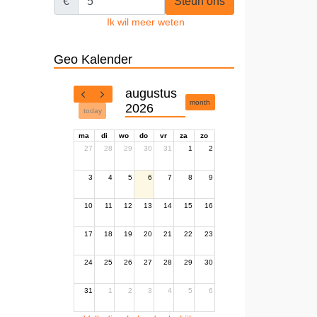
€
Steun ons
Ik wil meer weten
Geo Kalender
augustus
month
2026
today
ma
di
wo
do
vr
za
zo
27
28
29
30
31
1
2
3
4
5
6
7
8
9
10
11
12
13
14
15
16
17
18
19
20
21
22
23
24
25
26
27
28
29
30
31
1
2
3
4
5
6