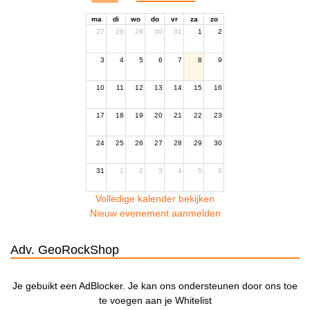
ma
di
wo
do
vr
za
zo
27
28
29
30
31
1
2
3
4
5
6
7
8
9
10
11
12
13
14
15
16
17
18
19
20
21
22
23
24
25
26
27
28
29
30
31
1
2
3
4
5
6
Volledige kalender bekijken
Nieuw evenement aanmelden
Adv. GeoRockShop
Je gebuikt een AdBlocker. Je kan ons ondersteunen door ons toe
te voegen aan je Whitelist