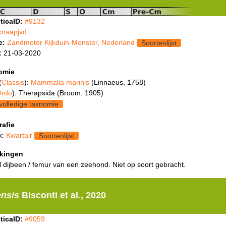
ticaID:
#9132
knaapjvd
e:
Zandmotor Kijkduin-Monster, Nederland
Soortenlijst
:
21-03-2020
omie
(
Classis
):
Mammalia marinis
(Linnaeus, 1758)
rdo
): Therapsida (Broom, 1905)
volledige taxnomie
rafie
k:
Kwartair
Soortenlijst
kingen
l dijbeen / femur van een zeehond. Niet op soort gebracht.
ensis
Bisconti et al., 2020
ticaID:
#9059