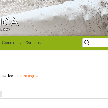
Community
Over ons
se dat kan op
deze pagina
.