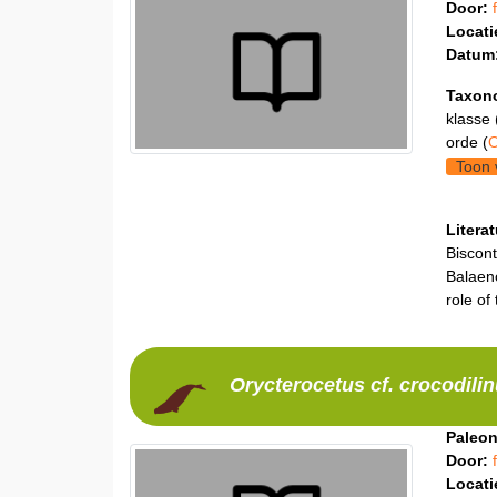
Door:
Locati
Datum
Taxon
klasse 
orde (
O
Toon 
Litera
Biscont
Balaen
role of
Orycterocetus
cf. crocodili
Paleon
Door:
Locati