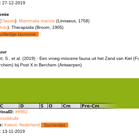
:
27-12-2019
omie
(
Classis
):
Mammalia marinis
(Linnaeus, 1758)
rdo
): Therapsida (Broom, 1905)
volledige taxnomie
tuur
t, S., et al. (2019) - Een vroeg-miocene fauna uit het Zand van Kiel (F
rchem) bij Post X in Berchem (Antwerpen)
ticaID:
#8982
fossildude
e:
Kaloot, Nederland
Soortenlijst
:
13-11-2019