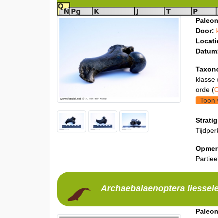
Paleon
Door:
Locati
Datum
Taxon
klasse 
orde (
O
Toon 
Stratig
Tijdper
Opmer
Partiee
Archaebalaenoptera
liessel
Paleon