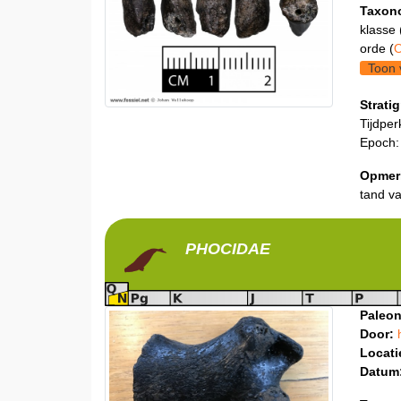
Taxon
klasse 
orde (
O
Toon 
Stratig
Tijdper
Epoch:
Opmer
tand va
PHOCIDAE
Paleon
Door:
Locati
Datum