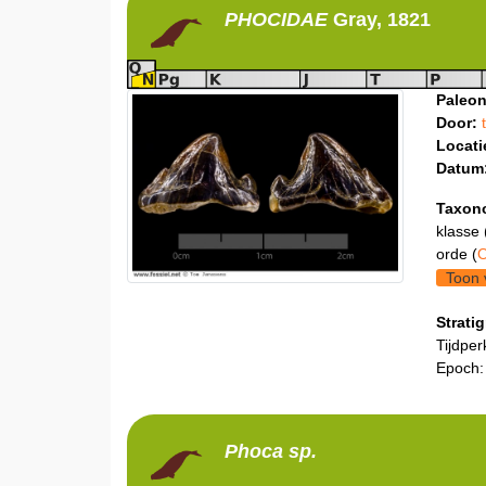
PHOCIDAE
Gray, 1821
Paleon
Door:
Locati
Datum
Taxon
klasse 
orde (
O
Toon 
Stratig
Tijdper
Epoch:
Phoca
sp.