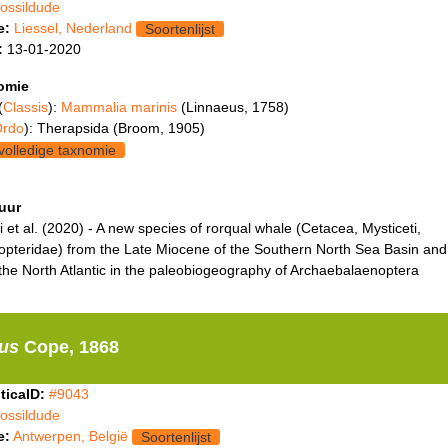
fossildude
e:
Liessel, Nederland
Soortenlijst
:
13-01-2020
omie
(
Classis
):
Mammalia marinis
(Linnaeus, 1758)
rdo
): Therapsida (Broom, 1905)
volledige taxnomie
tuur
i et al. (2020) - A new species of rorqual whale (Cetacea, Mysticeti,
opteridae) from the Late Miocene of the Southern North Sea Basin and
 the North Atlantic in the paleobiogeography of Archaebalaenoptera
nus
Cope, 1868
ticaID:
#9043
fossildude
e:
Antwerpen, België
Soortenlijst