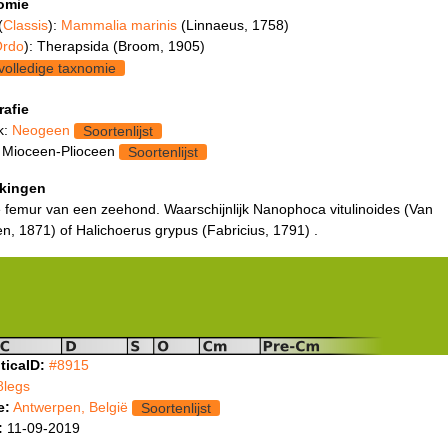
omie
(
Classis
):
Mammalia marinis
(Linnaeus, 1758)
rdo
): Therapsida (Broom, 1905)
volledige taxnomie
rafie
k:
Neogeen
Soortenlijst
 Mioceen-Plioceen
Soortenlijst
kingen
e femur van een zeehond. Waarschijnlijk Nanophoca vitulinoides (Van
, 1871) of Halichoerus grypus (Fabricius, 1791) .
ticaID:
#8915
8legs
e:
Antwerpen, België
Soortenlijst
:
11-09-2019