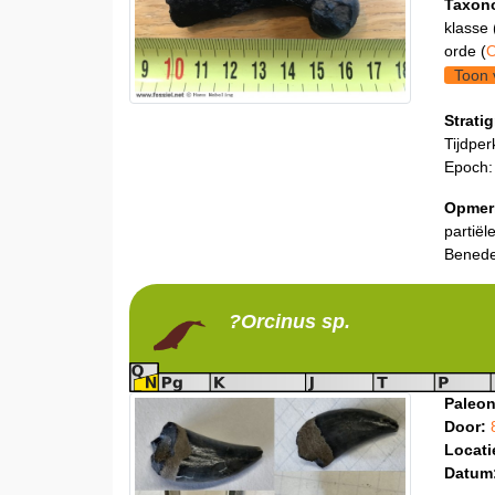
Taxon
klasse 
orde (
O
Toon 
Stratig
Tijdper
Epoch:
Opmer
partiël
Beneden
?Orcinus
sp.
Paleon
Door:
Locati
Datum