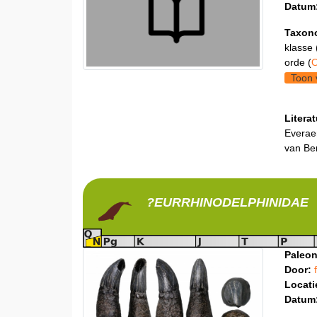
Datum
Taxon
klasse 
orde (
O
Toon 
Litera
Everaer
van Be
?EURRHINODELPHINIDAE
Paleon
Door:
Locati
Datum