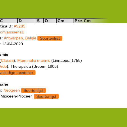
ticaID:
#9205
tomjanssens1
e:
Antwerpen, België
Soortenlijst
:
13-04-2020
omie
(
Classis
):
Mammalia marinis
(Linnaeus, 1758)
rdo
): Therapsida (Broom, 1905)
volledige taxnomie
rafie
k:
Neogeen
Soortenlijst
 Mioceen-Plioceen
Soortenlijst