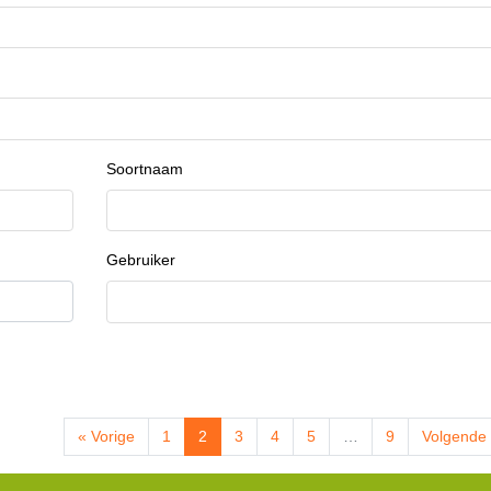
Soortnaam
Gebruiker
« Vorige
1
2
3
4
5
…
9
Volgende