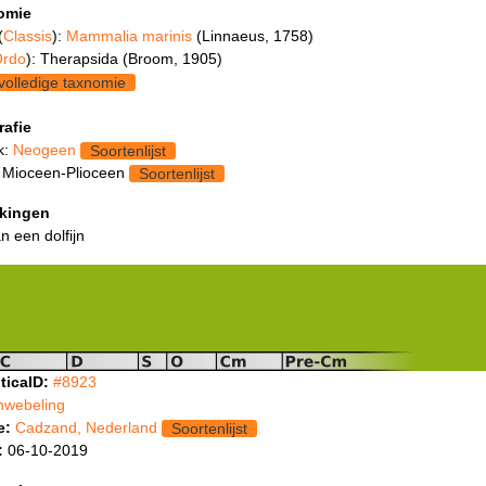
omie
(
Classis
):
Mammalia marinis
(Linnaeus, 1758)
rdo
): Therapsida (Broom, 1905)
volledige taxnomie
rafie
k:
Neogeen
Soortenlijst
 Mioceen-Plioceen
Soortenlijst
kingen
n een dolfijn
ticaID:
#8923
hwebeling
e:
Cadzand, Nederland
Soortenlijst
:
06-10-2019