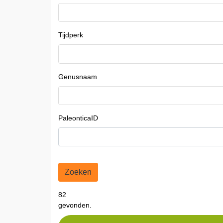
Tijdperk
Genusnaam
PaleonticaID
Zoeken
82
gevonden.