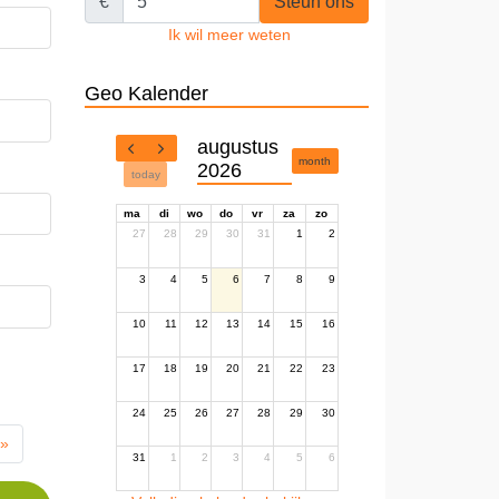
€
Steun ons
Ik wil meer weten
Geo Kalender
augustus
month
2026
today
ma
di
wo
do
vr
za
zo
27
28
29
30
31
1
2
3
4
5
6
7
8
9
10
11
12
13
14
15
16
17
18
19
20
21
22
23
24
25
26
27
28
29
30
 »
31
1
2
3
4
5
6