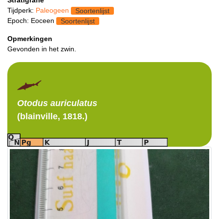
Stratigrafie
Tijdperk:
Paleogeen
Soortenlijst
Epoch: Eoceen
Soortenlijst
Opmerkingen
Gevonden in het zwin.
Otodus
auriculatus
(blainville, 1818.)