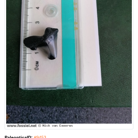
PaleonticaID:
#9453