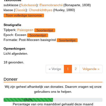
Taxonomie
subklasse (
Subclassis
):
Elasmobranchii
(Bonaparte, 1838)
klasse (
Classis
):
Chondrichthyes
(Huxley, 1880)
Toon volledige taxnomie
Stratigrafie
Tijdperk:
Paleogeen
Soortenlijst
Epoch: Eoceen
Soortenlijst
Formatie: Post-Mioceen basisgrind
Soortenlijst
Opmerkingen
Licht afgesleten.
18 gevonden.
« Vorige
1
2
Volgende »
Doneer
Wij zijn geheel afhankelijk van donaties. Daarom vragen wij onze
gebruikers ons te helpen.
50.0%
Percentage van ons maanddoel gehaald deze maand