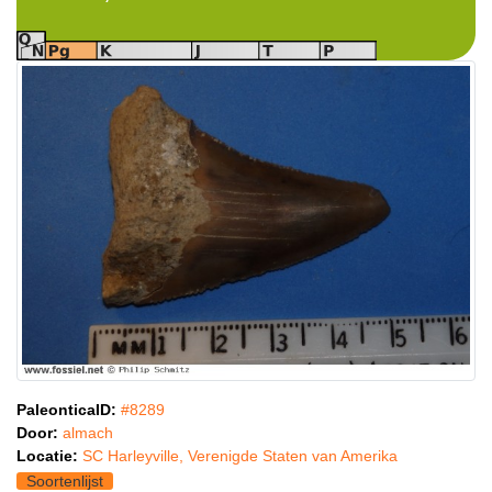
PaleonticaID:
#8289
Door:
almach
Locatie:
SC Harleyville, Verenigde Staten van Amerika
Soortenlijst