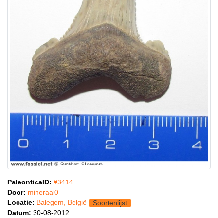
PaleonticaID:
#3414
Door:
mineraal0
Locatie:
Balegem, België
Soortenlijst
Datum:
30-08-2012