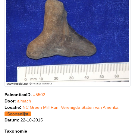
PaleonticaID:
#5502
Door:
almach
Locatie:
NC Green Mill Run, Verenigde Staten van Amerika
Soortenlijst
Datum:
22-10-2015
Taxonomie