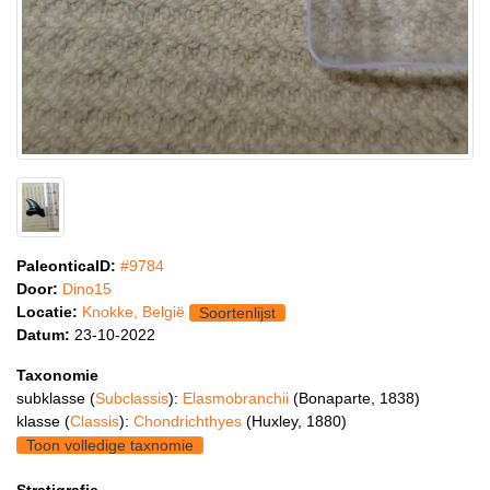
PaleonticaID:
#9784
Door:
Dino15
Locatie:
Knokke, België
Soortenlijst
Datum:
23-10-2022
Taxonomie
subklasse (
Subclassis
):
Elasmobranchii
(Bonaparte, 1838)
klasse (
Classis
):
Chondrichthyes
(Huxley, 1880)
Toon volledige taxnomie