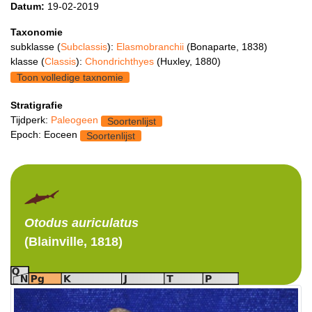
Datum:
19-02-2019
Taxonomie
subklasse (
Subclassis
):
Elasmobranchii
(Bonaparte, 1838)
klasse (
Classis
):
Chondrichthyes
(Huxley, 1880)
Toon volledige taxnomie
Stratigrafie
Tijdperk:
Paleogeen
Soortenlijst
Epoch: Eoceen
Soortenlijst
Otodus
auriculatus
(Blainville, 1818)