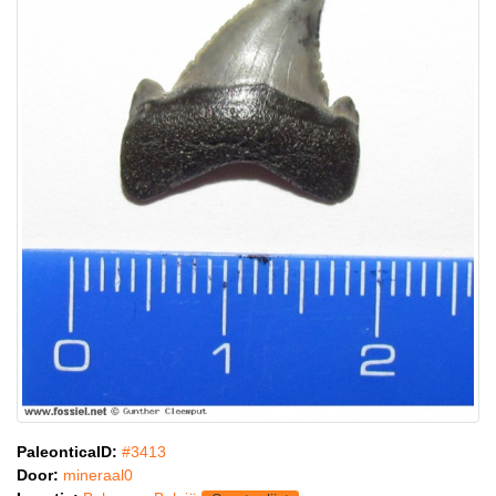
PaleonticaID:
#3413
Door:
mineraal0