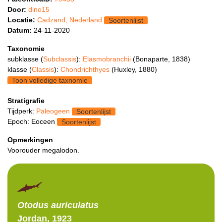
Door:
dino15
Locatie:
Cadzand, Nederland
Soortenlijst
Datum:
24-11-2020
Taxonomie
subklasse (
Subclassis
):
Elasmobranchii
(Bonaparte, 1838)
klasse (
Classis
):
Chondrichthyes
(Huxley, 1880)
Toon volledige taxnomie
Stratigrafie
Tijdperk:
Paleogeen
Soortenlijst
Epoch: Eoceen
Soortenlijst
Opmerkingen
Voorouder megalodon.
Otodus
auriculatus
Jordan, 1923