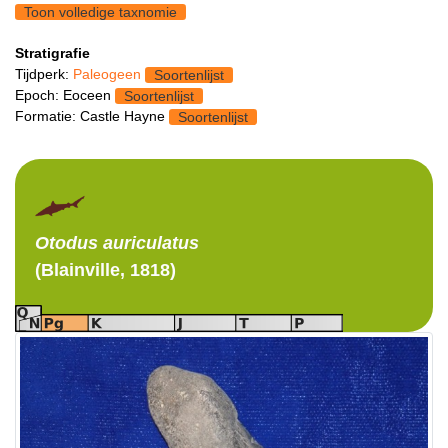
Toon volledige taxnomie
Stratigrafie
Tijdperk:
Paleogeen
Soortenlijst
Epoch: Eoceen
Soortenlijst
Formatie: Castle Hayne
Soortenlijst
Otodus
auriculatus
(Blainville, 1818)