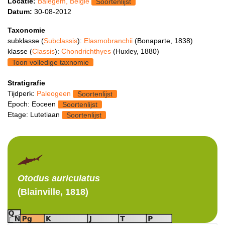
Locatie:
Balegem, België
Soortenlijst
Datum:
30-08-2012
Taxonomie
subklasse (
Subclassis
):
Elasmobranchii
(Bonaparte, 1838)
klasse (
Classis
):
Chondrichthyes
(Huxley, 1880)
Toon volledige taxnomie
Stratigrafie
Tijdperk:
Paleogeen
Soortenlijst
Epoch: Eoceen
Soortenlijst
Etage: Lutetiaan
Soortenlijst
Otodus
auriculatus
(Blainville, 1818)