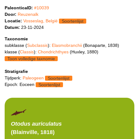
PaleonticaID:
#10039
Door:
Reuzenalk
Locatie:
Vosseslag, België
Soortenlijst
Datum:
23-11-2024
Taxonomie
subklasse (
Subclassis
):
Elasmobranchii
(Bonaparte, 1838)
klasse (
Classis
):
Chondrichthyes
(Huxley, 1880)
Toon volledige taxnomie
Stratigrafie
Tijdperk:
Paleogeen
Soortenlijst
Epoch: Eoceen
Soortenlijst
Otodus
auriculatus
(Blainville, 1818)