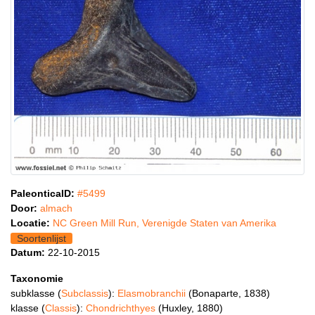
PaleonticaID:
#5499
Door:
almach
Locatie:
NC Green Mill Run, Verenigde Staten van Amerika
Soortenlijst
Datum:
22-10-2015
Taxonomie
subklasse (
Subclassis
):
Elasmobranchii
(Bonaparte, 1838)
klasse (
Classis
):
Chondrichthyes
(Huxley, 1880)