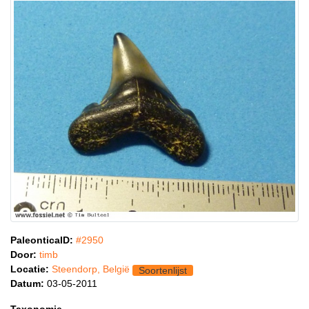
PaleonticaID:
#2950
Door:
timb
Locatie:
Steendorp, België
Soortenlijst
Datum:
03-05-2011