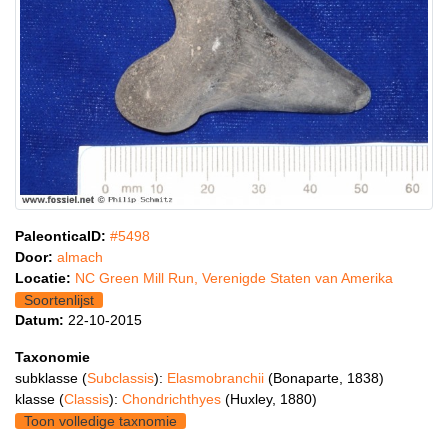
PaleonticaID:
#5498
Door:
almach
Locatie:
NC Green Mill Run, Verenigde Staten van Amerika
Soortenlijst
Datum:
22-10-2015
Taxonomie
subklasse (
Subclassis
):
Elasmobranchii
(Bonaparte, 1838)
klasse (
Classis
):
Chondrichthyes
(Huxley, 1880)
Toon volledige taxnomie