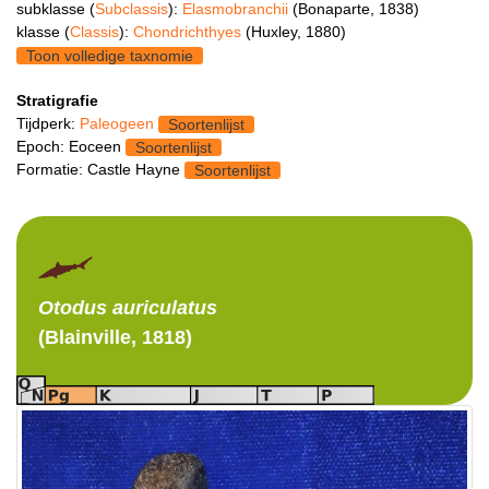
subklasse (
Subclassis
):
Elasmobranchii
(Bonaparte, 1838)
klasse (
Classis
):
Chondrichthyes
(Huxley, 1880)
Toon volledige taxnomie
Stratigrafie
Tijdperk:
Paleogeen
Soortenlijst
Epoch: Eoceen
Soortenlijst
Formatie: Castle Hayne
Soortenlijst
Otodus
auriculatus
(Blainville, 1818)