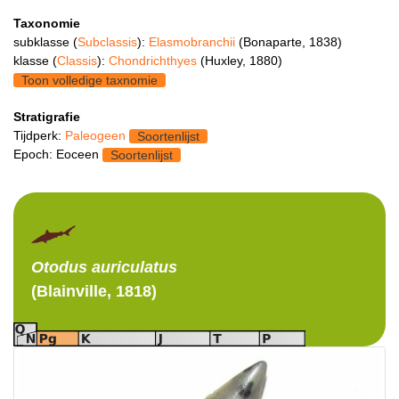
Taxonomie
subklasse (
Subclassis
):
Elasmobranchii
(Bonaparte, 1838)
klasse (
Classis
):
Chondrichthyes
(Huxley, 1880)
Toon volledige taxnomie
Stratigrafie
Tijdperk:
Paleogeen
Soortenlijst
Epoch: Eoceen
Soortenlijst
Otodus
auriculatus
(Blainville, 1818)