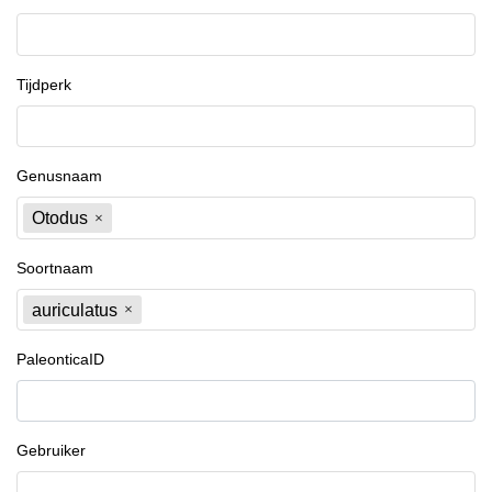
Tijdperk
Genusnaam
Otodus
Soortnaam
auriculatus
PaleonticaID
Gebruiker