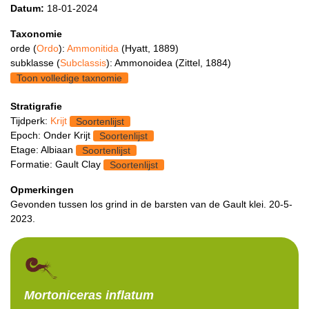
Datum:
18-01-2024
Taxonomie
orde (
Ordo
):
Ammonitida
(Hyatt, 1889)
subklasse (
Subclassis
): Ammonoidea (Zittel, 1884)
Toon volledige taxnomie
Stratigrafie
Tijdperk:
Krijt
Soortenlijst
Epoch: Onder Krijt
Soortenlijst
Etage: Albiaan
Soortenlijst
Formatie: Gault Clay
Soortenlijst
Opmerkingen
Gevonden tussen los grind in de barsten van de Gault klei. 20-5-
2023.
Mortoniceras
inflatum