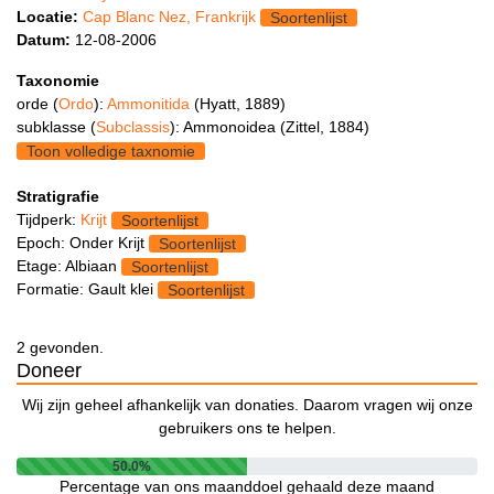
Locatie:
Cap Blanc Nez, Frankrijk
Soortenlijst
Datum:
12-08-2006
Taxonomie
orde (
Ordo
):
Ammonitida
(Hyatt, 1889)
subklasse (
Subclassis
): Ammonoidea (Zittel, 1884)
Toon volledige taxnomie
Stratigrafie
Tijdperk:
Krijt
Soortenlijst
Epoch: Onder Krijt
Soortenlijst
Etage: Albiaan
Soortenlijst
Formatie: Gault klei
Soortenlijst
2 gevonden.
Doneer
Wij zijn geheel afhankelijk van donaties. Daarom vragen wij onze
gebruikers ons te helpen.
50.0%
Percentage van ons maanddoel gehaald deze maand