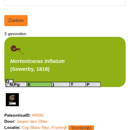
Zoeken
2 gevonden.
Mortoniceras
inflatum
(Sowerby, 1818)
PaleonticaID:
#9995
Door:
Jasper den Otter
Locatie:
Cap Blanc Nez, Frankrijk
Soortenlijst