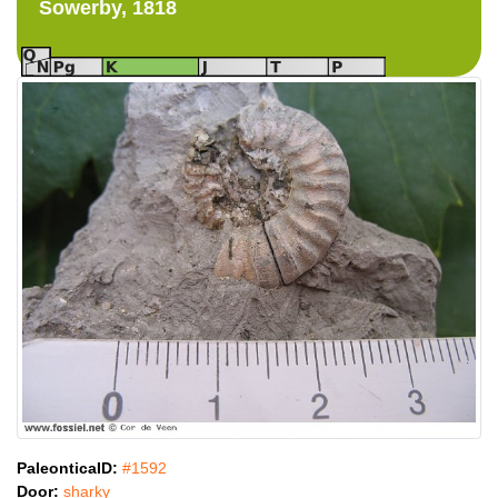
Sowerby, 1818
PaleonticaID:
#1592
Door:
sharky