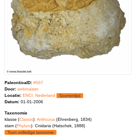
PaleonticaID:
#557
Door:
webmaster
Locatie:
ENCI, Nederland
Soortenlijst
Datum:
01-01-2006
Taxonomie
klasse (
Classis
):
Anthozoa
(Ehrenberg, 1834)
stam (
Phylum
): Cnidaria (Hatschek, 1888)
Toon volledige taxnomie