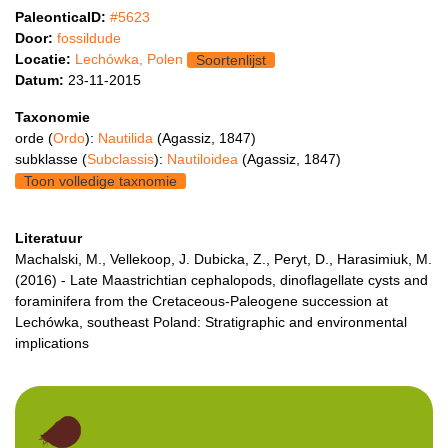
PaleonticaID:
#5623
Door:
fossildude
Locatie:
Lechówka, Polen
Soortenlijst
Datum:
23-11-2015
Taxonomie
orde (
Ordo
):
Nautilida
(Agassiz, 1847)
subklasse (
Subclassis
):
Nautiloidea
(Agassiz, 1847)
Toon volledige taxnomie
Literatuur
Machalski, M., Vellekoop, J. Dubicka, Z., Peryt, D., Harasimiuk, M.
(2016) - Late Maastrichtian cephalopods, dinoflagellate cysts and
foraminifera from the Cretaceous-Paleogene succession at
Lechówka, southeast Poland: Stratigraphic and environmental
implications