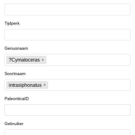
Tijdperk
Genusnaam
?Cymatoceras
Soortnaam
intrasiphonatus
PaleonticaID
Gebruiker