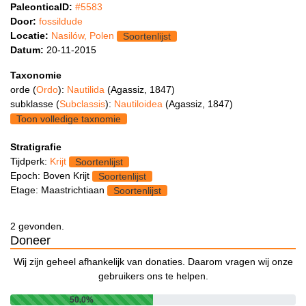
PaleonticaID:
#5583
Door:
fossildude
Locatie:
Nasilów, Polen
Soortenlijst
Datum:
20-11-2015
Taxonomie
orde (
Ordo
):
Nautilida
(Agassiz, 1847)
subklasse (
Subclassis
):
Nautiloidea
(Agassiz, 1847)
Toon volledige taxnomie
Stratigrafie
Tijdperk:
Krijt
Soortenlijst
Epoch: Boven Krijt
Soortenlijst
Etage: Maastrichtiaan
Soortenlijst
2 gevonden.
Doneer
Wij zijn geheel afhankelijk van donaties. Daarom vragen wij onze
gebruikers ons te helpen.
50.0%