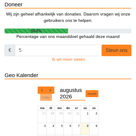
Doneer
Wij zijn geheel afhankelijk van donaties. Daarom vragen wij onze
gebruikers ons te helpen.
50.0%
Percentage van ons maanddoel gehaald deze maand
€
Steun ons
Ik wil meer weten
Geo Kalender
augustus
month
2026
today
ma
di
wo
do
vr
za
zo
27
28
29
30
31
1
2
3
4
5
6
7
8
9