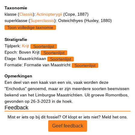
Taxonomie
klasse (
Classis
):
Actinopterygii
(Cope, 1887)
superklasse (
Superclassis
): Osteichthyes (Huxley, 1880)
Toon volledige taxnomie
Stratigrafie
Tijdperk:
Krijt
Soortenlijst
Epoch: Boven Krijt
Soortenlijst
Etage: Maastrichtiaan
Soortenlijst
Formatie: Formatie van Maastricht
Soortenlijst
Opmerkingen
Een deel van een kaak van een vis, vaak worden deze
"Enchodus" genoemd, maar er zijn meerdere soorten beenvissen
bekend van het Limburgse Maastrichtien. Uit groeve Romontbos,
gevonden op 26-3-2023 in de hoek.
Feedback
Mist er iets op bij dit fossiel? Of klopt er iets niet? Meld het ons.
Geef feedback