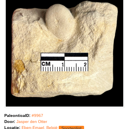
PaleonticaID:
#9967
Door:
Jasper den Otter
Locatie:
Eben-Emael, België
Soortenlijst