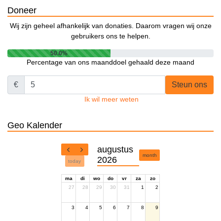
Doneer
Wij zijn geheel afhankelijk van donaties. Daarom vragen wij onze
gebruikers ons te helpen.
50.0%
Percentage van ons maanddoel gehaald deze maand
€
Steun ons
Ik wil meer weten
Geo Kalender
augustus
month
2026
today
ma
di
wo
do
vr
za
zo
27
28
29
30
31
1
2
3
4
5
6
7
8
9