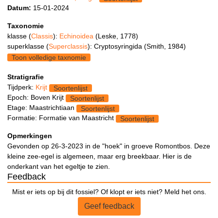
Datum:
15-01-2024
Taxonomie
klasse (
Classis
):
Echinoidea
(Leske, 1778)
superklasse (
Superclassis
): Cryptosyringida (Smith, 1984)
Toon volledige taxnomie
Stratigrafie
Tijdperk:
Krijt
Soortenlijst
Epoch: Boven Krijt
Soortenlijst
Etage: Maastrichtiaan
Soortenlijst
Formatie: Formatie van Maastricht
Soortenlijst
Opmerkingen
Gevonden op 26-3-2023 in de "hoek" in groeve Romontbos. Deze
kleine zee-egel is algemeen, maar erg breekbaar. Hier is de
onderkant van het egeltje te zien.
Feedback
Mist er iets op bij dit fossiel? Of klopt er iets niet? Meld het ons.
Geef feedback