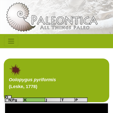
Oolopygus
pyriformis
(Leske, 1778)