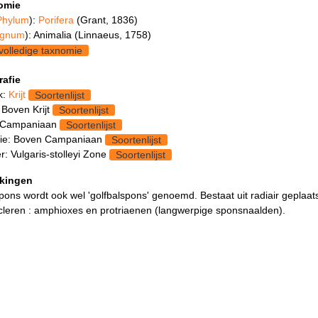
omie
Phylum
):
Porifera
(Grant, 1836)
gnum
): Animalia (Linnaeus, 1758)
volledige taxnomie
rafie
k:
Krijt
Soortenlijst
 Boven Krijt
Soortenlijst
 Campaniaan
Soortenlijst
ie: Boven Campaniaan
Soortenlijst
: Vulgaris-stolleyi Zone
Soortenlijst
kingen
ons wordt ook wel 'golfbalspons' genoemd. Bestaat uit radiair geplaat
leren : amphioxes en protriaenen (langwerpige sponsnaalden).