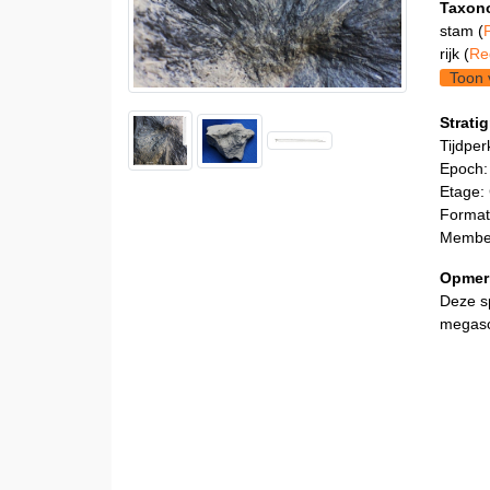
Taxon
stam (
rijk (
Re
Toon 
Stratig
Tijdper
Epoch:
Etage:
Format
Member
Opmer
Deze sp
megasc