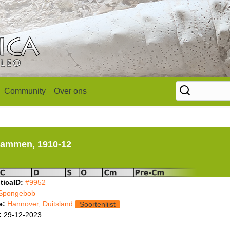
Community
Over ons
ammen, 1910-12
ticaID:
#9952
Spongebob
e:
Hannover, Duitsland
Soortenlijst
:
29-12-2023