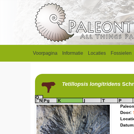
Voorpagina
Informatie
Locaties
Fossielen
Tetillopsis
longitridens
Schr
Paleon
Door:
Locati
Datum