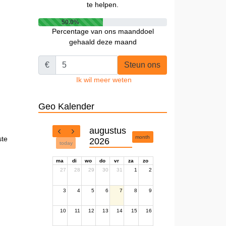
te helpen.
50.0%
Percentage van ons maanddoel
gehaald deze maand
€
Steun ons
Ik wil meer weten
Geo Kalender
augustus
month
ste
2026
today
ma
di
wo
do
vr
za
zo
27
28
29
30
31
1
2
3
4
5
6
7
8
9
10
11
12
13
14
15
16