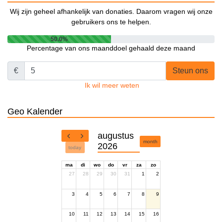
Wij zijn geheel afhankelijk van donaties. Daarom vragen wij onze
gebruikers ons te helpen.
50.0%
Percentage van ons maanddoel gehaald deze maand
€
Steun ons
Ik wil meer weten
Geo Kalender
augustus
month
2026
today
ma
di
wo
do
vr
za
zo
27
28
29
30
31
1
2
3
4
5
6
7
8
9
10
11
12
13
14
15
16