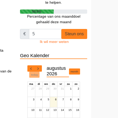
te helpen.
50.0%
Percentage van ons maanddoel
gehaald deze maand
€
Steun ons
Ik wil meer weten
lta
Geo Kalender
augustus
e van de
month
2026
today
ma
di
wo
do
vr
za
zo
27
28
29
30
31
1
2
3
4
5
6
7
8
9
10
11
12
13
14
15
16