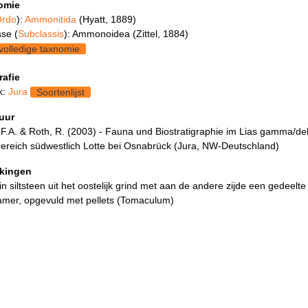
omie
rdo
):
Ammonitida
(Hyatt, 1889)
se (
Subclassis
): Ammonoidea (Zittel, 1884)
volledige taxnomie
rafie
k:
Jura
Soortenlijst
tuur
, F.A. & Roth, R. (2003) - Fauna und Biostratigraphie im Lias gamma/de
ereich südwestlich Lotte bei Osnabrück (Jura, NW-Deutschland)
kingen
in siltsteen uit het oostelijk grind met aan de andere zijde een gedeelt
mer, opgevuld met pellets (Tomaculum)