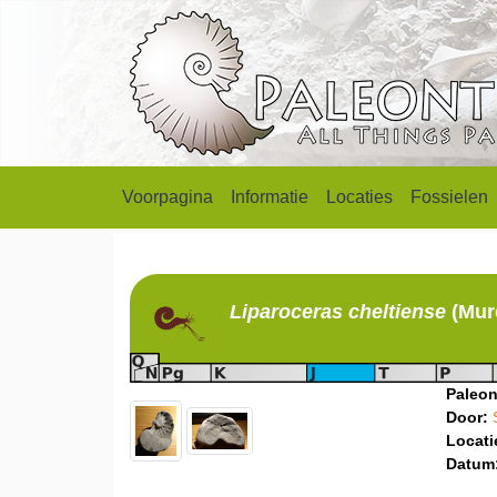
Voorpagina
Informatie
Locaties
Fossielen
Liparoceras
cheltiense
(Mur
Paleon
Door:
Locati
Datum