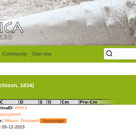
Community
Over ons
chison, 1834)
ticaID:
#9915
Spongebob
e:
Wilsum, Duitsland
Soortenlijst
:
05-12-2023