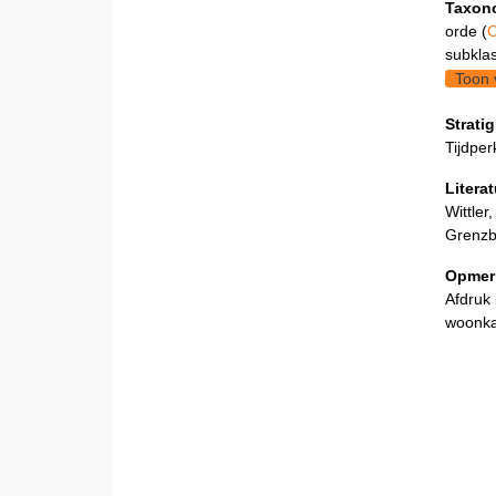
Taxon
orde (
O
subklas
Toon 
Stratig
Tijdper
Litera
Wittler
Grenzb
Opmer
Afdruk 
woonka