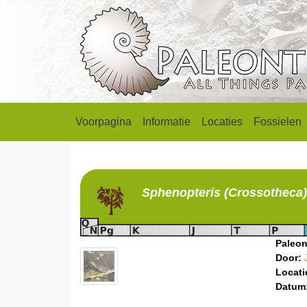
Voorpagina
Informatie
Locaties
Fossielen
Sphenopteris (Crossotheca)
Paleon
Door:
Locati
Datum