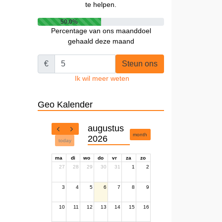
te helpen.
50.0%
Percentage van ons maanddoel
gehaald deze maand
€
Steun ons
Ik wil meer weten
Geo Kalender
augustus
month
2026
today
ma
di
wo
do
vr
za
zo
27
28
29
30
31
1
2
3
4
5
6
7
8
9
10
11
12
13
14
15
16