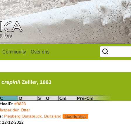
Community
Over ons
crepinii
Zeiller, 1883
ticaID:
#9823
Jasper den Otter
e:
Piesberg Osnabrück, Duitsland
Soortenlijst
:
12-12-2022