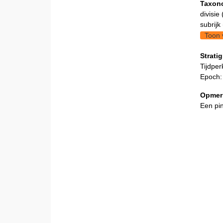
Taxon
divisie 
subrijk 
Toon 
Stratig
Tijdper
Epoch:
Opmer
Een pi