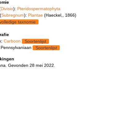
omie
(
Divisio
):
Pteridospermatophyta
(
Subregnum
):
Plantae
(Haeckel,, 1866)
volledige taxnomie
rafie
k:
Carboon
Soortenlijst
 Pennsylvaniaan
Soortenlijst
kingen
nna. Gevonden 28 mei 2022.