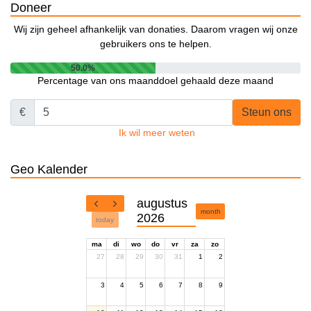
Doneer
Wij zijn geheel afhankelijk van donaties. Daarom vragen wij onze
gebruikers ons te helpen.
50.0%
Percentage van ons maanddoel gehaald deze maand
€
Steun ons
Ik wil meer weten
Geo Kalender
augustus
month
2026
today
ma
di
wo
do
vr
za
zo
27
28
29
30
31
1
2
3
4
5
6
7
8
9