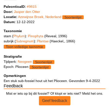
PaleonticaID:
#9815
Door:
Jasper den Otter
Locatie:
Azewijnse Broek, Nederland
Soortenlijst
Datum:
12-12-2022
Taxonomie
stam (
Phylum
):
Pinophyta
(Reveal, 1996)
subrijk (
Subregnum
):
Plantae
(Haeckel,, 1866)
Toon volledige taxnomie
Stratigrafie
Tijdperk:
Neogeen
Soortenlijst
Epoch: Plioceen
Soortenlijst
Opmerkingen
Een stuk sub-fossiel hout uit het Plioceen. Gevonden 9-4-2022
Feedback
Mist er iets op bij dit fossiel? Of klopt er iets niet? Meld het ons.
Geef feedback