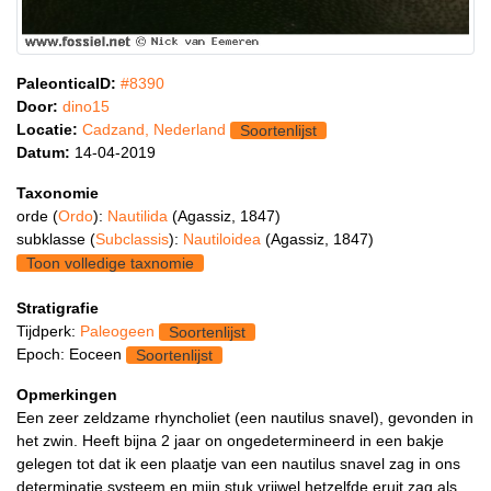
PaleonticaID:
#8390
Door:
dino15
Locatie:
Cadzand, Nederland
Soortenlijst
Datum:
14-04-2019
Taxonomie
orde (
Ordo
):
Nautilida
(Agassiz, 1847)
subklasse (
Subclassis
):
Nautiloidea
(Agassiz, 1847)
Toon volledige taxnomie
Stratigrafie
Tijdperk:
Paleogeen
Soortenlijst
Epoch: Eoceen
Soortenlijst
Opmerkingen
Een zeer zeldzame rhyncholiet (een nautilus snavel), gevonden in
het zwin. Heeft bijna 2 jaar on ongedetermineerd in een bakje
gelegen tot dat ik een plaatje van een nautilus snavel zag in ons
determinatie systeem en mijn stuk vrijwel hetzelfde eruit zag als