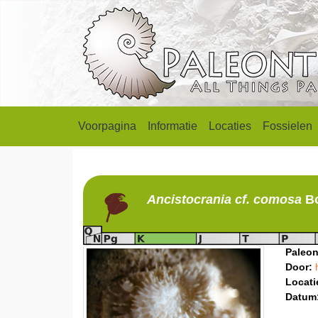
Voorpagina
Informatie
Locaties
Fossielen
Ancistocrania
cf. comosa
B
Paleon
Door:
Locati
Datum