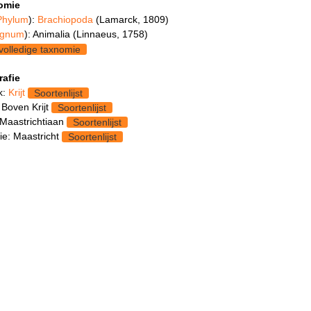
omie
Phylum
):
Brachiopoda
(Lamarck, 1809)
gnum
): Animalia (Linnaeus, 1758)
volledige taxnomie
rafie
k:
Krijt
Soortenlijst
 Boven Krijt
Soortenlijst
 Maastrichtiaan
Soortenlijst
ie: Maastricht
Soortenlijst