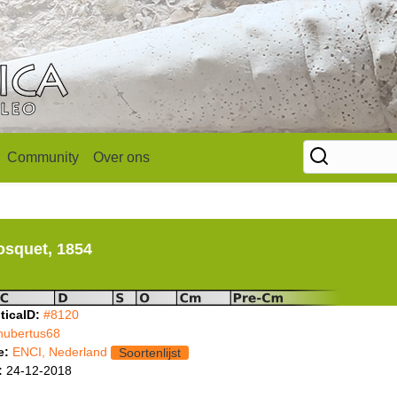
Community
Over ons
osquet, 1854
ticaID:
#8120
hubertus68
e:
ENCI, Nederland
Soortenlijst
:
24-12-2018