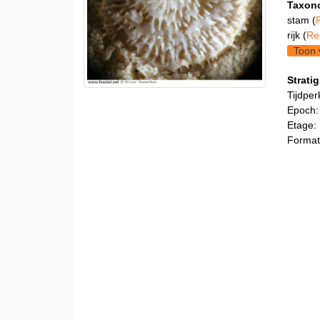
Taxon
stam (
rijk (
Re
Toon 
Stratig
Tijdper
Epoch:
Etage:
Format