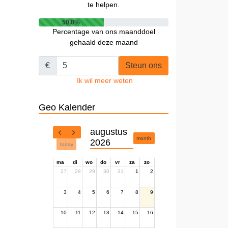
te helpen.
50.0%
Percentage van ons maanddoel
gehaald deze maand
€
Steun ons
Ik wil meer weten
Geo Kalender
augustus
month
2026
today
ma
di
wo
do
vr
za
zo
27
28
29
30
31
1
2
3
4
5
6
7
8
9
10
11
12
13
14
15
16