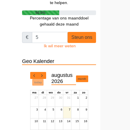
te helpen.
50.0%
Percentage van ons maanddoel
gehaald deze maand
€
Steun ons
Ik wil meer weten
Geo Kalender
augustus
month
2026
today
ma
di
wo
do
vr
za
zo
27
28
29
30
31
1
2
3
4
5
6
7
8
9
10
11
12
13
14
15
16