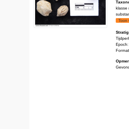
Taxon
klasse 
substa
Toon 
Stratig
Tijdper
Epoch:
Format
Opmer
Gevond