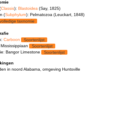
omie
(
Classis
):
Blastoidea
(Say, 1825)
m (
Subphylum
): Pelmatozoa (Leuckart, 1848)
volledige taxnomie
rafie
k:
Carboon
Soortenlijst
 Mississippiaan
Soortenlijst
ie: Bangor Limestone
Soortenlijst
kingen
en in noord Alabama, omgeving Huntsville