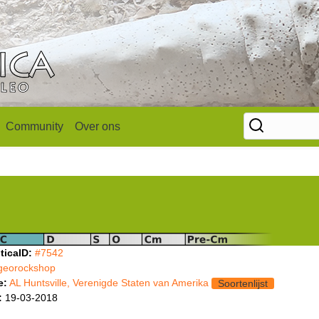
Community
Over ons
ticaID:
#7542
georockshop
e:
AL Huntsville, Verenigde Staten van Amerika
Soortenlijst
:
19-03-2018