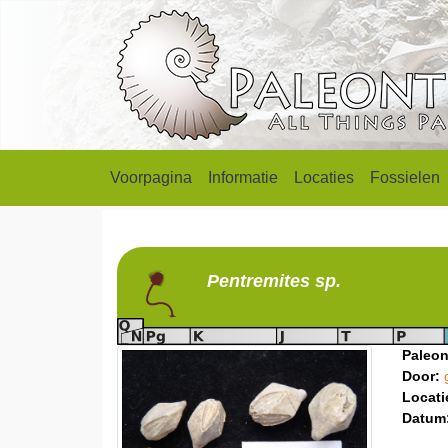
Voorpagina
Informatie
Locaties
Fossielen
Pentremites
sp.
Paleon
Door:
Locati
Datum