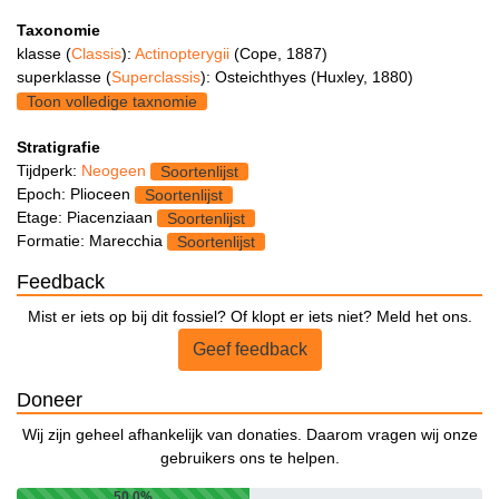
Taxonomie
klasse (
Classis
):
Actinopterygii
(Cope, 1887)
superklasse (
Superclassis
): Osteichthyes (Huxley, 1880)
Toon volledige taxnomie
Stratigrafie
Tijdperk:
Neogeen
Soortenlijst
Epoch: Plioceen
Soortenlijst
Etage: Piacenziaan
Soortenlijst
Formatie: Marecchia
Soortenlijst
Feedback
Mist er iets op bij dit fossiel? Of klopt er iets niet? Meld het ons.
Geef feedback
Doneer
Wij zijn geheel afhankelijk van donaties. Daarom vragen wij onze
gebruikers ons te helpen.
50.0%