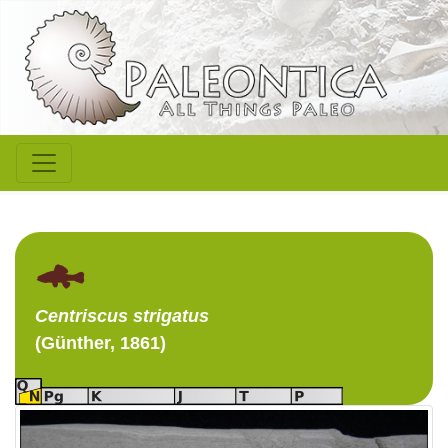
Centriscus
strigatus
(Günther, 1861)