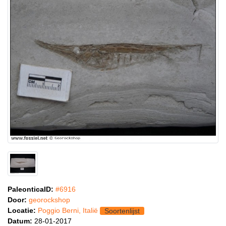
PaleonticaID:
#6916
Door:
georockshop
Locatie:
Poggio Berni, Italië
Soortenlijst
Datum:
28-01-2017