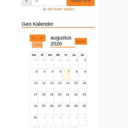
€
Steun ons
Ik wil meer weten
Geo Kalender
augustus
month
2026
today
ma
di
wo
do
vr
za
zo
27
28
29
30
31
1
2
3
4
5
6
7
8
9
10
11
12
13
14
15
16
17
18
19
20
21
22
23
24
25
26
27
28
29
30
31
1
2
3
4
5
6