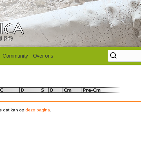
Community
Over ons
se dat kan op
deze pagina
.