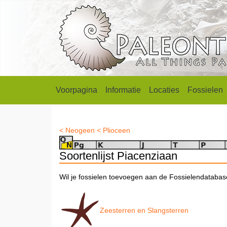
Voorpagina
Informatie
Locaties
Fossielen
< Neogeen
< Plioceen
Soortenlijst Piacenziaan
Wil je fossielen toevoegen aan de Fossielendataba
Zeesterren en Slangsterren