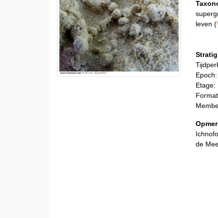
Taxon
superg
leven (
Stratig
Tijdper
Epoch:
Etage:
Format
Member
Opmer
Ichnofo
de Mee