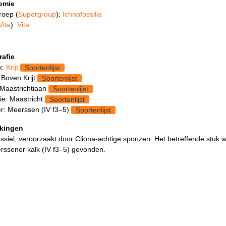
omie
roep (
Supergroup
):
Ichnofossilia
Vita
):
Vita
rafie
k:
Krijt
Soortenlijst
 Boven Krijt
Soortenlijst
 Maastrichtiaan
Soortenlijst
ie: Maastricht
Soortenlijst
: Meerssen (IV f3–5)
Soortenlijst
kingen
ssiel, veroorzaakt door Cliona-achtige sponzen. Het betreffende stuk w
rssener kalk (IV f3–5) gevonden.