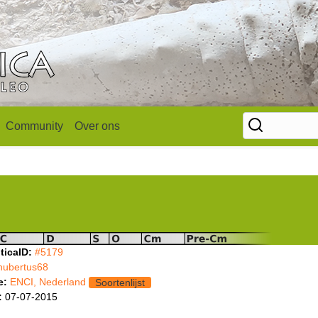
Community
Over ons
ticaID:
#5179
hubertus68
e:
ENCI, Nederland
Soortenlijst
:
07-07-2015