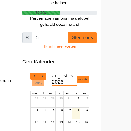
te helpen.
50.0%
Percentage van ons maanddoel
gehaald deze maand
€
Steun ons
Ik wil meer weten
Geo Kalender
augustus
month
erd in
2026
today
ma
di
wo
do
vr
za
zo
27
28
29
30
31
1
2
3
4
5
6
7
8
9
10
11
12
13
14
15
16