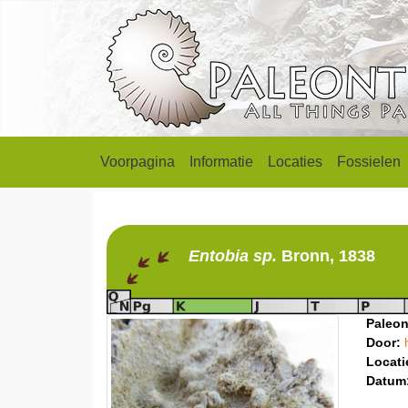
Voorpagina
Informatie
Locaties
Fossielen
Entobia
sp.
Bronn, 1838
Paleon
Door:
Locati
Datum