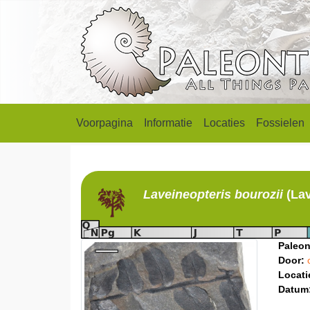
Voorpagina
Informatie
Locaties
Fossielen
Laveineopteris
bourozii
(La
Paleon
Door:
Locati
Datum