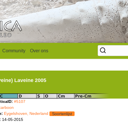
Community
Over ons
veine) Laveine 2005
ticaID:
#5107
carboon
e:
Eygelshoven, Nederland
Soortenlijst
:
14-05-2015