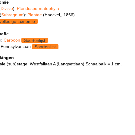
omie
(
Divisio
):
Pteridospermatophyta
(
Subregnum
):
Plantae
(Haeckel,, 1866)
volledige taxnomie
rafie
k:
Carboon
Soortenlijst
 Pennsylvaniaan
Soortenlijst
kingen
le (sub)etage: Westfaliaan A (Langsettiaan) Schaalbalk = 1 cm.