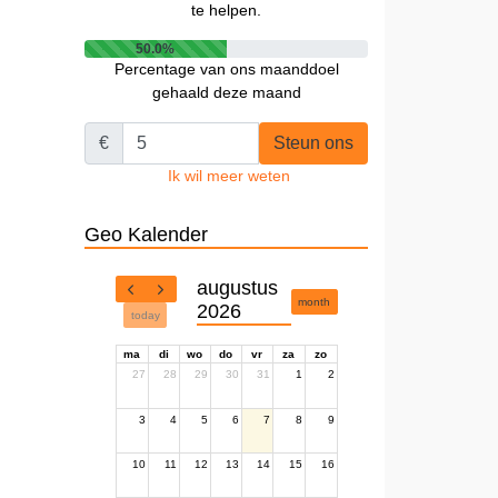
te helpen.
50.0%
Percentage van ons maanddoel
gehaald deze maand
€
Steun ons
Ik wil meer weten
Geo Kalender
augustus
month
2026
today
ma
di
wo
do
vr
za
zo
27
28
29
30
31
1
2
3
4
5
6
7
8
9
10
11
12
13
14
15
16