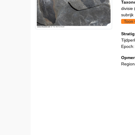
Taxon
divisie 
subrijk 
Toon 
Stratig
Tijdper
Epoch:
Opmer
Regiona