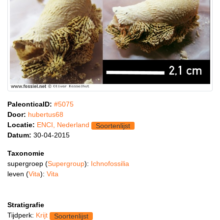
PaleonticaID:
#5075
Door:
hubertus68
Locatie:
ENCI, Nederland
Soortenlijst
Datum:
30-04-2015
Taxonomie
supergroep (
Supergroup
):
Ichnofossilia
leven (
Vita
):
Vita
Stratigrafie
Tijdperk:
Krijt
Soortenlijst