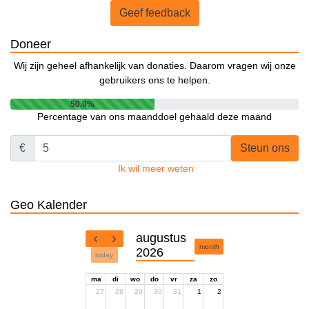
Geef feedback
Doneer
Wij zijn geheel afhankelijk van donaties. Daarom vragen wij onze
gebruikers ons te helpen.
50.0%
Percentage van ons maanddoel gehaald deze maand
€
Steun ons
Ik wil meer weten
Geo Kalender
augustus
month
2026
today
ma
di
wo
do
vr
za
zo
27
28
29
30
31
1
2