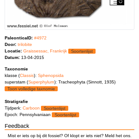
PaleonticaID:
#4972
Door:
trilobite
Locatie:
Graissessac, Frankrijk
Soortenlijst
Datum:
13-04-2015
Taxonomie
klasse (
Classis
):
Sphenopsida
superstam (
Superphylum
): Tracheophyta (Sinnott, 1935)
Toon volledige taxnomie
Stratigrafie
Tijdperk:
Carboon
Soortenlijst
Epoch: Pennsylvaniaan
Soortenlijst
Feedback
Mist er iets op bij dit fossiel? Of klopt er iets niet? Meld het ons.