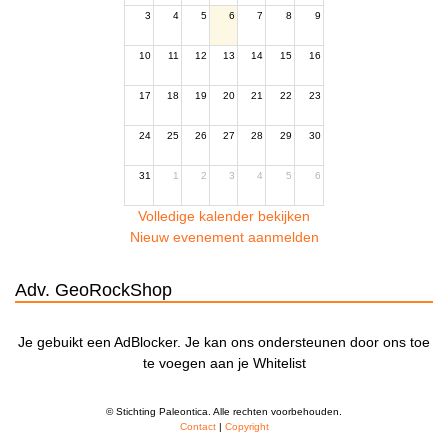
3
4
5
6
7
8
9
10
11
12
13
14
15
16
17
18
19
20
21
22
23
24
25
26
27
28
29
30
31
1
2
3
4
5
6
Volledige kalender bekijken
Nieuw evenement aanmelden
Adv. GeoRockShop
Je gebuikt een AdBlocker. Je kan ons ondersteunen door ons toe
te voegen aan je Whitelist
© Stichting Paleontica. Alle rechten voorbehouden.
Contact
|
Copyright