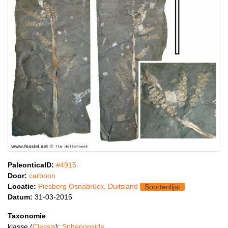
PaleonticaID:
#4915
Door:
carboon
Locatie:
Piesberg Osnabrück, Duitsland
Soortenlijst
Datum:
31-03-2015
Taxonomie
klasse (
Classis
):
Sphenopsida