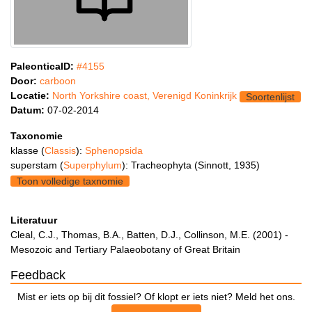
PaleonticaID:
#4155
Door:
carboon
Locatie:
North Yorkshire coast, Verenigd Koninkrijk
Soortenlijst
Datum:
07-02-2014
Taxonomie
klasse (
Classis
):
Sphenopsida
superstam (
Superphylum
): Tracheophyta (Sinnott, 1935)
Toon volledige taxnomie
Literatuur
Cleal, C.J., Thomas, B.A., Batten, D.J., Collinson, M.E. (2001) -
Mesozoic and Tertiary Palaeobotany of Great Britain
Feedback
Mist er iets op bij dit fossiel? Of klopt er iets niet? Meld het ons.