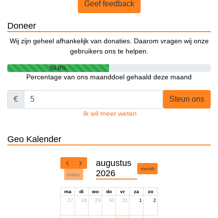
Geef feedback
Doneer
Wij zijn geheel afhankelijk van donaties. Daarom vragen wij onze
gebruikers ons te helpen.
50.0%
Percentage van ons maanddoel gehaald deze maand
€
Steun ons
Ik wil meer weten
Geo Kalender
augustus
month
2026
today
ma
di
wo
do
vr
za
zo
27
28
29
30
31
1
2