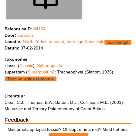
PaleonticaID:
#4154
Door:
carboon
Locatie:
North Yorkshire coast, Verenigd Koninkrijk
Soortenlijst
Datum:
07-02-2014
Taxonomie
klasse (
Classis
):
Sphenopsida
superstam (
Superphylum
): Tracheophyta (Sinnott, 1935)
Toon volledige taxnomie
Literatuur
Cleal, C.J., Thomas, B.A., Batten, D.J., Collinson, M.E. (2001) -
Mesozoic and Tertiary Palaeobotany of Great Britain
Feedback
Mist er iets op bij dit fossiel? Of klopt er iets niet? Meld het ons.