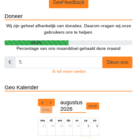
Geef feedback
Doneer
Wij zijn geheel afhankelijk van donaties. Daarom vragen wij onze
gebruikers ons te helpen.
50.0%
Percentage van ons maanddoel gehaald deze maand
€
Steun ons
Ik wil meer weten
Geo Kalender
augustus
month
2026
today
ma
di
wo
do
vr
za
zo
27
28
29
30
31
1
2