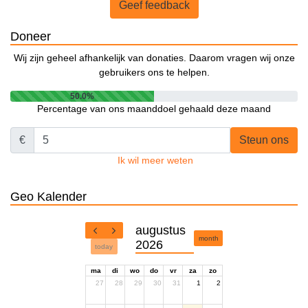
Geef feedback
Doneer
Wij zijn geheel afhankelijk van donaties. Daarom vragen wij onze
gebruikers ons te helpen.
50.0%
Percentage van ons maanddoel gehaald deze maand
€
Steun ons
Ik wil meer weten
Geo Kalender
augustus
month
2026
today
ma
di
wo
do
vr
za
zo
27
28
29
30
31
1
2