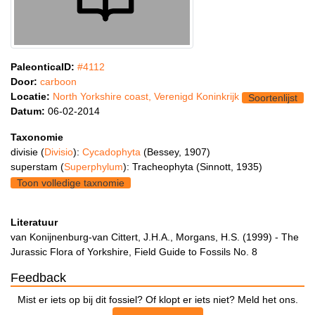
PaleonticaID:
#4112
Door:
carboon
Locatie:
North Yorkshire coast, Verenigd Koninkrijk
Soortenlijst
Datum:
06-02-2014
Taxonomie
divisie (
Divisio
):
Cycadophyta
(Bessey, 1907)
superstam (
Superphylum
): Tracheophyta (Sinnott, 1935)
Toon volledige taxnomie
Literatuur
van Konijnenburg-van Cittert, J.H.A., Morgans, H.S. (1999) - The
Jurassic Flora of Yorkshire, Field Guide to Fossils No. 8
Feedback
Mist er iets op bij dit fossiel? Of klopt er iets niet? Meld het ons.