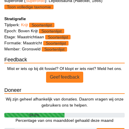
superorde (
Superordo
): Lepidosauria (Haeckel, 1866)
Toon volledige taxnomie
Stratigrafie
Tijdperk:
Krijt
Soortenlijst
Epoch: Boven Krijt
Soortenlijst
Etage: Maastrichtiaan
Soortenlijst
Formatie: Maastricht
Soortenlijst
Member: Gronsveld
Soortenlijst
Feedback
Mist er iets op bij dit fossiel? Of klopt er iets niet? Meld het ons.
Geef feedback
Doneer
Wij zijn geheel afhankelijk van donaties. Daarom vragen wij onze
gebruikers ons te helpen.
50.0%
Percentage van ons maanddoel gehaald deze maand