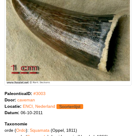
PaleonticaID:
#3003
Door:
caveman
Locatie:
ENCI, Nederland
Soortenlijst
Datum:
06-10-2011
Taxonomie
orde (
Ordo
):
Squamata
(Oppel, 1811)