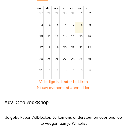
ma
di
wo
do
vr
za
zo
27
28
29
30
31
1
2
3
4
5
6
7
8
9
10
11
12
13
14
15
16
17
18
19
20
21
22
23
24
25
26
27
28
29
30
31
1
2
3
4
5
6
Volledige kalender bekijken
Nieuw evenement aanmelden
Adv. GeoRockShop
Je gebuikt een AdBlocker. Je kan ons ondersteunen door ons toe
te voegen aan je Whitelist