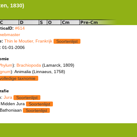
ten, 1830)
ticaID:
#614
webmaster
e:
Thin le Moutier, Frankrijk
Soortenlijst
:
01-01-2006
omie
Phylum
):
Brachiopoda
(Lamarck, 1809)
gnum
): Animalia (Linnaeus, 1758)
volledige taxnomie
rafie
k:
Jura
Soortenlijst
 Midden Jura
Soortenlijst
 Bathoniaan
Soortenlijst