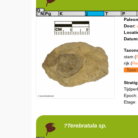
Paleon
Door:
Locati
Datum
Taxon
stam (
rijk (
Re
Toon 
Stratig
Tijdper
Epoch:
Etage:
?Terebratula
sp.