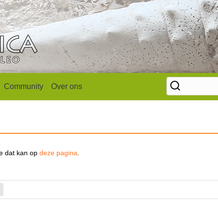
Community
Over ons
se dat kan op
deze pagina
.