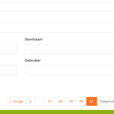
Soortnaam
Gebruiker
« Vorige
1
…
37
38
39
40
41
Volgend