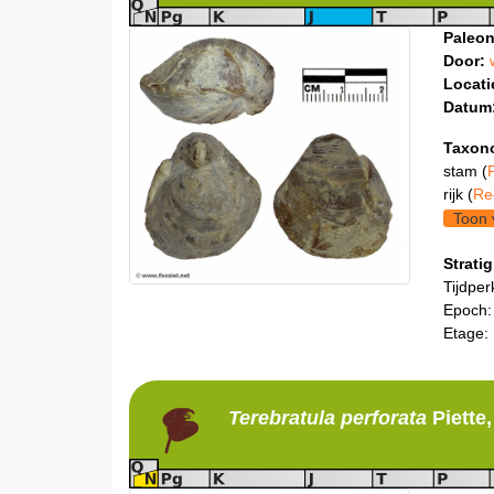
Paleon
Door:
Locati
Datum
Taxon
stam (
rijk (
Re
Toon 
Stratig
Tijdper
Epoch:
Etage:
Terebratula
perforata
Piette