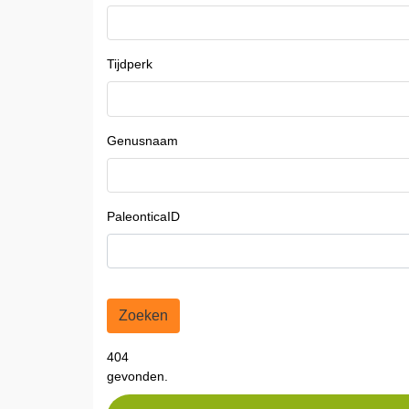
Tijdperk
Genusnaam
PaleonticaID
Zoeken
404
gevonden.