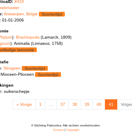
ticaID:
#410
webmaster
e:
Antwerpen, België
Soortenlijst
:
01-01-2006
omie
Phylum
):
Brachiopoda
(Lamarck, 1809)
gnum
): Animalia (Linnaeus, 1758)
volledige taxnomie
rafie
k:
Neogeen
Soortenlijst
 Mioceen-Plioceen
Soortenlijst
kingen
: suikerschepje.
« Vorige
1
…
37
38
39
40
41
Volge
© Stichting Paleontica. Alle rechten voorbehouden.
Contact
|
Copyright