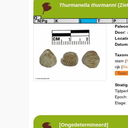
Thurmanella
thurmanni
(Zie
Paleon
Door:
Locati
Datum
Taxon
stam (
rijk (
Re
Toon 
Stratig
Tijdper
Epoch:
Etage:
[Ongedetermineerd]