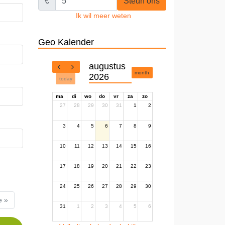
€
Steun ons
Ik wil meer weten
Geo Kalender
augustus
month
2026
today
ma
di
wo
do
vr
za
zo
27
28
29
30
31
1
2
3
4
5
6
7
8
9
10
11
12
13
14
15
16
17
18
19
20
21
22
23
24
25
26
27
28
29
30
e »
31
1
2
3
4
5
6