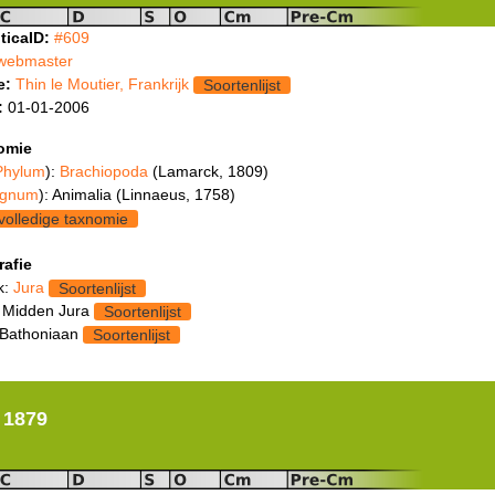
ticaID:
#609
webmaster
e:
Thin le Moutier, Frankrijk
Soortenlijst
:
01-01-2006
omie
Phylum
):
Brachiopoda
(Lamarck, 1809)
gnum
): Animalia (Linnaeus, 1758)
volledige taxnomie
rafie
k:
Jura
Soortenlijst
 Midden Jura
Soortenlijst
 Bathoniaan
Soortenlijst
, 1879