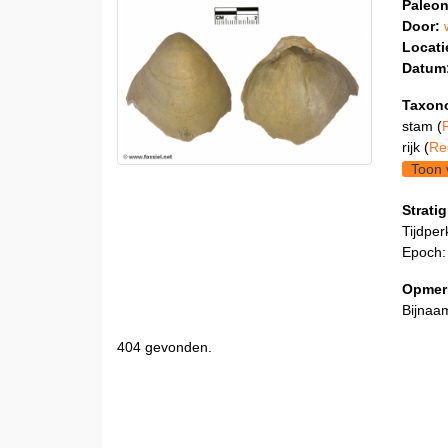
Paleon
Door:
Locati
Datum
Taxon
stam (
rijk (
Re
Toon 
Stratig
Tijdper
Epoch:
Opmer
Bijnaam
404 gevonden.