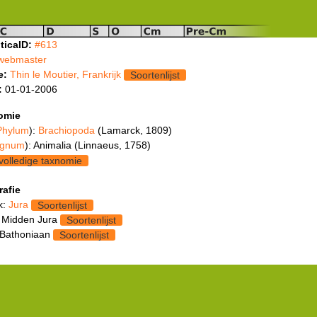
ticaID:
#613
webmaster
e:
Thin le Moutier, Frankrijk
Soortenlijst
:
01-01-2006
omie
Phylum
):
Brachiopoda
(Lamarck, 1809)
gnum
): Animalia (Linnaeus, 1758)
volledige taxnomie
rafie
k:
Jura
Soortenlijst
 Midden Jura
Soortenlijst
 Bathoniaan
Soortenlijst