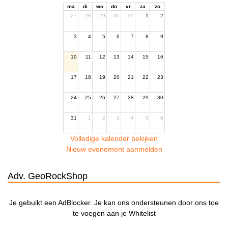
ma
di
wo
do
vr
za
zo
27
28
29
30
31
1
2
3
4
5
6
7
8
9
10
11
12
13
14
15
16
17
18
19
20
21
22
23
24
25
26
27
28
29
30
31
1
2
3
4
5
6
Volledige kalender bekijken
Nieuw evenement aanmelden
Adv. GeoRockShop
Je gebuikt een AdBlocker. Je kan ons ondersteunen door ons toe
te voegen aan je Whitelist