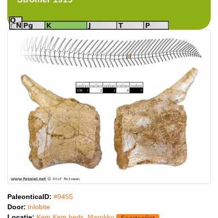
PaleonticaID:
#9455
Door:
trilobite
Locatie:
Kem Kem beds, Marokko
Soortenlijst