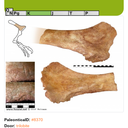
PaleonticaID:
#8370
Door:
trilobite