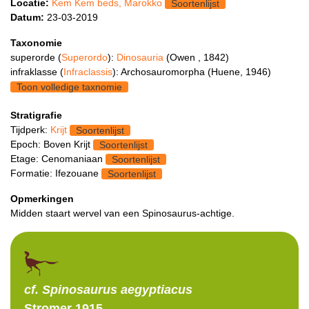
Locatie:
Kem Kem beds, Marokko
Soortenlijst
Datum:
23-03-2019
Taxonomie
superorde (
Superordo
):
Dinosauria
(Owen , 1842)
infraklasse (
Infraclassis
): Archosauromorpha (Huene, 1946)
Toon volledige taxnomie
Stratigrafie
Tijdperk:
Krijt
Soortenlijst
Epoch: Boven Krijt
Soortenlijst
Etage: Cenomaniaan
Soortenlijst
Formatie: Ifezouane
Soortenlijst
Opmerkingen
Midden staart wervel van een Spinosaurus-achtige.
cf. Spinosaurus
aegyptiacus
Stromer 1915