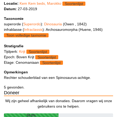
Locatie:
Kem Kem beds, Marokko
Soortenlijst
Datum:
27-03-2019
Taxonomie
superorde (
Superordo
):
Dinosauria
(Owen , 1842)
infraklasse (
Infraclassis
): Archosauromorpha (Huene, 1946)
Toon volledige taxnomie
Stratigrafie
Tijdperk:
Krijt
Soortenlijst
Epoch: Boven Krijt
Soortenlijst
Etage: Cenomaniaan
Soortenlijst
Opmerkingen
Rechter schouderblad van een Spinosaurus-achtige.
5 gevonden.
Doneer
Wij zijn geheel afhankelijk van donaties. Daarom vragen wij onze
gebruikers ons te helpen.
50.0%