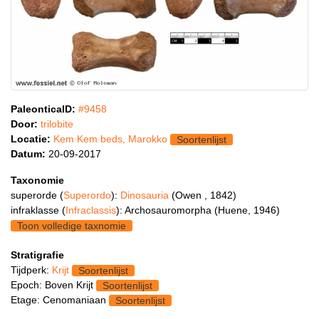
PaleonticaID:
#9458
Door:
trilobite
Locatie:
Kem Kem beds, Marokko
Soortenlijst
Datum:
20-09-2017
Taxonomie
superorde (
Superordo
):
Dinosauria
(Owen , 1842)
infraklasse (
Infraclassis
): Archosauromorpha (Huene, 1946)
Toon volledige taxnomie
Stratigrafie
Tijdperk:
Krijt
Soortenlijst
Epoch: Boven Krijt
Soortenlijst
Etage: Cenomaniaan
Soortenlijst