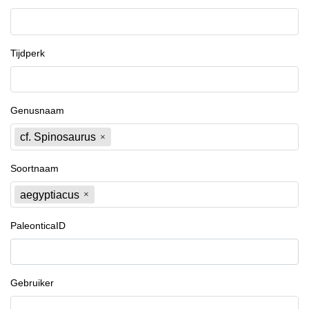
Tijdperk
Genusnaam
cf. Spinosaurus
Soortnaam
aegyptiacus
PaleonticaID
Gebruiker