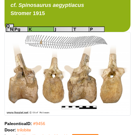
cf. Spinosaurus
aegyptiacus
Stromer 1915
PaleonticaID:
#9456
Door:
trilobite