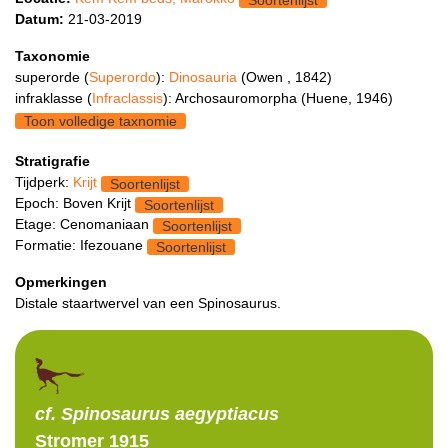
Datum:
21-03-2019
Taxonomie
superorde (
Superordo
):
Dinosauria
(Owen , 1842)
infraklasse (
Infraclassis
): Archosauromorpha (Huene, 1946)
Toon volledige taxnomie
Stratigrafie
Tijdperk:
Krijt
Soortenlijst
Epoch: Boven Krijt
Soortenlijst
Etage: Cenomaniaan
Soortenlijst
Formatie: Ifezouane
Soortenlijst
Opmerkingen
Distale staartwervel van een Spinosaurus.
cf. Spinosaurus
aegyptiacus
Stromer 1915