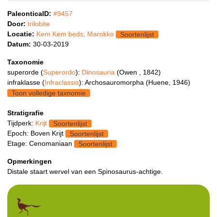
PaleonticaID:
#9457
Door:
trilobite
Locatie:
Kem Kem beds, Marokko
Soortenlijst
Datum:
30-03-2019
Taxonomie
superorde (
Superordo
):
Dinosauria
(Owen , 1842)
infraklasse (
Infraclassis
): Archosauromorpha (Huene, 1946)
Toon volledige taxnomie
Stratigrafie
Tijdperk:
Krijt
Soortenlijst
Epoch: Boven Krijt
Soortenlijst
Etage: Cenomaniaan
Soortenlijst
Opmerkingen
Distale staart wervel van een Spinosaurus-achtige.