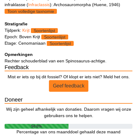
infraklasse (
Infraclassis
): Archosauromorpha (Huene, 1946)
Toon volledige taxnomie
Stratigrafie
Tijdperk:
Krijt
Soortenlijst
Epoch: Boven Krijt
Soortenlijst
Etage: Cenomaniaan
Soortenlijst
Opmerkingen
Rechter schouderblad van een Spinosaurus-achtige.
Feedback
Mist er iets op bij dit fossiel? Of klopt er iets niet? Meld het ons.
Geef feedback
Doneer
Wij zijn geheel afhankelijk van donaties. Daarom vragen wij onze
gebruikers ons te helpen.
50.0%
Percentage van ons maanddoel gehaald deze maand