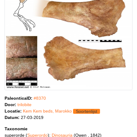
PaleonticaID:
#8370
Door:
trilobite
Locatie:
Kem Kem beds, Marokko
Soortenlijst
Datum:
27-03-2019
Taxonomie
superorde (
Superordo
):
Dinosauria
(Owen , 1842)