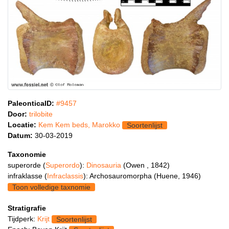
PaleonticaID:
#9457
Door:
trilobite
Locatie:
Kem Kem beds, Marokko
Soortenlijst
Datum:
30-03-2019
Taxonomie
superorde (
Superordo
):
Dinosauria
(Owen , 1842)
infraklasse (
Infraclassis
): Archosauromorpha (Huene, 1946)
Toon volledige taxnomie
Stratigrafie
Tijdperk:
Krijt
Soortenlijst