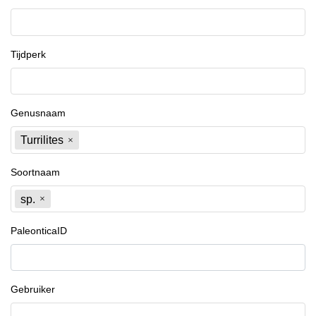
Tijdperk
Genusnaam
Turrilites
Soortnaam
sp.
PaleonticaID
Gebruiker