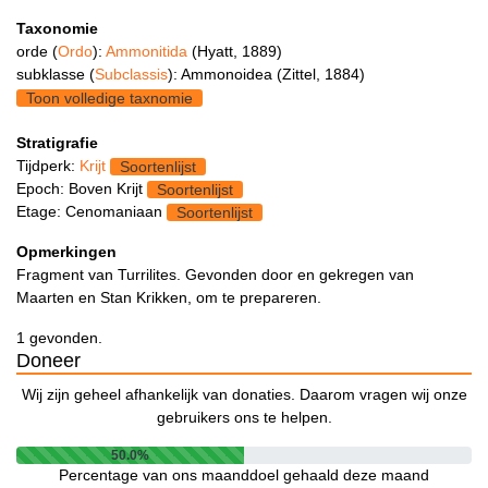
Taxonomie
orde (
Ordo
):
Ammonitida
(Hyatt, 1889)
subklasse (
Subclassis
): Ammonoidea (Zittel, 1884)
Toon volledige taxnomie
Stratigrafie
Tijdperk:
Krijt
Soortenlijst
Epoch: Boven Krijt
Soortenlijst
Etage: Cenomaniaan
Soortenlijst
Opmerkingen
Fragment van Turrilites. Gevonden door en gekregen van
Maarten en Stan Krikken, om te prepareren.
1 gevonden.
Doneer
Wij zijn geheel afhankelijk van donaties. Daarom vragen wij onze
gebruikers ons te helpen.
50.0%
Percentage van ons maanddoel gehaald deze maand