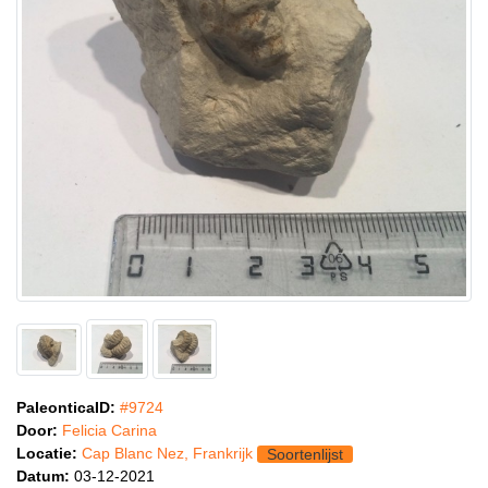
PaleonticaID:
#9724
Door:
Felicia Carina
Locatie:
Cap Blanc Nez, Frankrijk
Soortenlijst
Datum:
03-12-2021