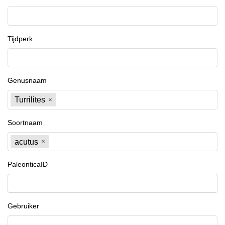
Tijdperk
Genusnaam
Turrilites
Soortnaam
acutus
PaleonticaID
Gebruiker