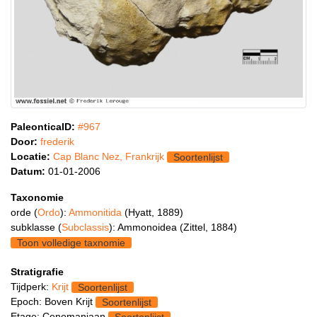
PaleonticaID:
#967
Door:
frederik
Locatie:
Cap Blanc Nez, Frankrijk
Soortenlijst
Datum:
01-01-2006
Taxonomie
orde (
Ordo
):
Ammonitida
(Hyatt, 1889)
subklasse (
Subclassis
): Ammonoidea (Zittel, 1884)
Toon volledige taxnomie
Stratigrafie
Tijdperk:
Krijt
Soortenlijst
Epoch: Boven Krijt
Soortenlijst
Etage: Cenomaniaan