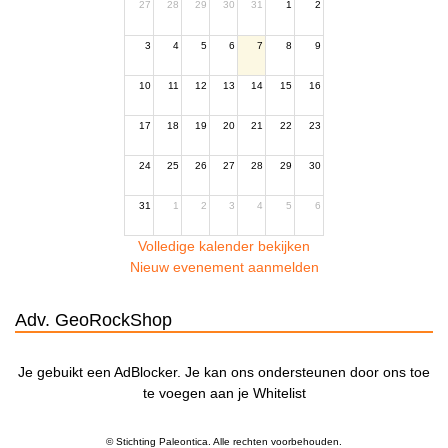
27
28
29
30
31
1
2
3
4
5
6
7
8
9
10
11
12
13
14
15
16
17
18
19
20
21
22
23
24
25
26
27
28
29
30
31
1
2
3
4
5
6
Volledige kalender bekijken
Nieuw evenement aanmelden
Adv. GeoRockShop
Je gebuikt een AdBlocker. Je kan ons ondersteunen door ons toe
te voegen aan je Whitelist
© Stichting Paleontica. Alle rechten voorbehouden.