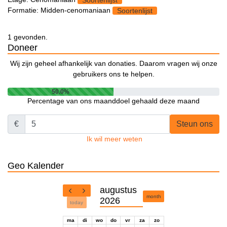
Soortenlijst
Formatie: Midden-cenomaniaan
Soortenlijst
1 gevonden.
Doneer
Wij zijn geheel afhankelijk van donaties. Daarom vragen wij onze
gebruikers ons te helpen.
50.0%
Percentage van ons maanddoel gehaald deze maand
€
Steun ons
Ik wil meer weten
Geo Kalender
augustus
month
2026
today
ma
di
wo
do
vr
za
zo