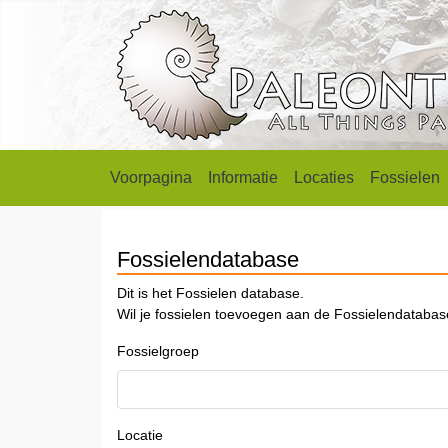
Voorpagina
Informatie
Locaties
Fossielen
Fossielendatabase
Dit is het Fossielen database.
Wil je fossielen toevoegen aan de Fossielendataba
Fossielgroep
Locatie