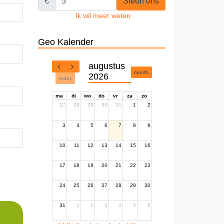
€
Steun ons
Ik wil meer weten
Geo Kalender
augustus
month
2026
today
ma
di
wo
do
vr
za
zo
27
28
29
30
31
1
2
3
4
5
6
7
8
9
10
11
12
13
14
15
16
17
18
19
20
21
22
23
24
25
26
27
28
29
30
31
1
2
3
4
5
6