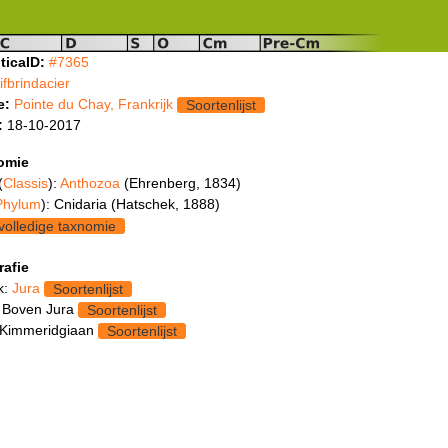
ticaID:
#7365
fifbrindacier
e:
Pointe du Chay, Frankrijk
Soortenlijst
:
18-10-2017
omie
(
Classis
):
Anthozoa
(Ehrenberg, 1834)
Phylum
): Cnidaria (Hatschek, 1888)
volledige taxnomie
rafie
k:
Jura
Soortenlijst
 Boven Jura
Soortenlijst
 Kimmeridgiaan
Soortenlijst