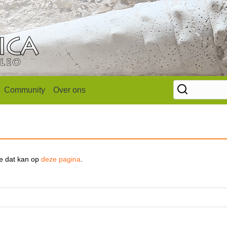
Community
Over ons
se dat kan op
deze pagina
.