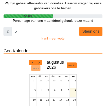
Wij zijn geheel afhankelijk van donaties. Daarom vragen wij onze
gebruikers ons te helpen.
50.0%
Percentage van ons maanddoel gehaald deze maand
€
Steun ons
Ik wil meer weten
Geo Kalender
augustus
month
2026
today
ma
di
wo
do
vr
za
zo
27
28
29
30
31
1
2
3
4
5
6
7
8
9
10
11
12
13
14
15
16