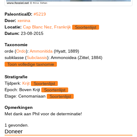
PaleonticaID:
#5219
Door:
xenina
Locatie:
Cap Blanc Nez, Frankrijk
Soortenlijst
Datum:
23-08-2015
Taxonomie
orde (
Ordo
):
Ammonitida
(Hyatt, 1889)
subklasse (
Subclassis
): Ammonoidea (Zittel, 1884)
Toon volledige taxnomie
Stratigrafie
Tijdperk:
Krijt
Soortenlijst
Epoch: Boven Krijt
Soortenlijst
Etage: Cenomaniaan
Soortenlijst
Opmerkingen
Met dank aan Phil voor de determinatie!
1 gevonden.
Doneer