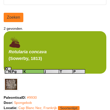
Zoeken
2 gevonden.
Rotularia
concava
(Sowerby, 1813)
PaleonticaID:
#9930
Door:
Spongebob
Locatie:
Cap Blanc Nez, Frankrijk
Soortenlijst