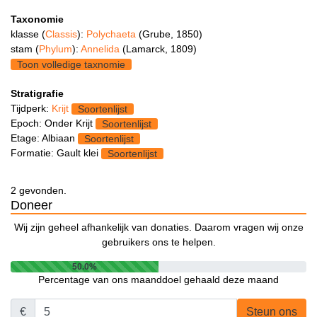
Taxonomie
klasse (
Classis
):
Polychaeta
(Grube, 1850)
stam (
Phylum
):
Annelida
(Lamarck, 1809)
Toon volledige taxnomie
Stratigrafie
Tijdperk:
Krijt
Soortenlijst
Epoch: Onder Krijt
Soortenlijst
Etage: Albiaan
Soortenlijst
Formatie: Gault klei
Soortenlijst
2 gevonden.
Doneer
Wij zijn geheel afhankelijk van donaties. Daarom vragen wij onze
gebruikers ons te helpen.
50.0%
Percentage van ons maanddoel gehaald deze maand
€
Steun ons