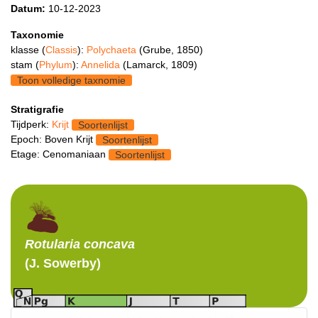
Datum:
10-12-2023
Taxonomie
klasse (
Classis
):
Polychaeta
(Grube, 1850)
stam (
Phylum
):
Annelida
(Lamarck, 1809)
Toon volledige taxnomie
Stratigrafie
Tijdperk:
Krijt
Soortenlijst
Epoch: Boven Krijt
Soortenlijst
Etage: Cenomaniaan
Soortenlijst
Rotularia
concava
(J. Sowerby)