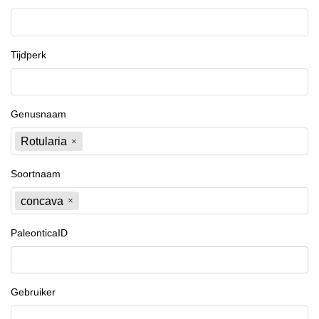
Tijdperk
Genusnaam
Rotularia
Soortnaam
concava
PaleonticaID
Gebruiker