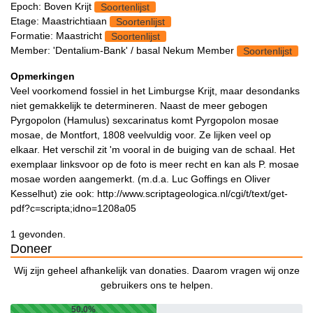
Epoch: Boven Krijt
Soortenlijst
Etage: Maastrichtiaan
Soortenlijst
Formatie: Maastricht
Soortenlijst
Member: 'Dentalium-Bank' / basal Nekum Member
Soortenlijst
Opmerkingen
Veel voorkomend fossiel in het Limburgse Krijt, maar desondanks
niet gemakkelijk te determineren. Naast de meer gebogen
Pyrgopolon (Hamulus) sexcarinatus komt Pyrgopolon mosae
mosae, de Montfort, 1808 veelvuldig voor. Ze lijken veel op
elkaar. Het verschil zit 'm vooral in de buiging van de schaal. Het
exemplaar linksvoor op de foto is meer recht en kan als P. mosae
mosae worden aangemerkt. (m.d.a. Luc Goffings en Oliver
Kesselhut) zie ook: http://www.scriptageologica.nl/cgi/t/text/get-
pdf?c=scripta;idno=1208a05
1 gevonden.
Doneer
Wij zijn geheel afhankelijk van donaties. Daarom vragen wij onze
gebruikers ons te helpen.
50.0%