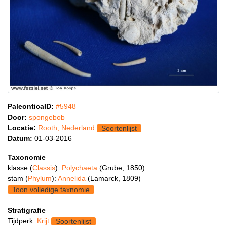
PaleonticaID:
#5948
Door:
spongebob
Locatie:
Rooth, Nederland
Soortenlijst
Datum:
01-03-2016
Taxonomie
klasse (
Classis
):
Polychaeta
(Grube, 1850)
stam (
Phylum
):
Annelida
(Lamarck, 1809)
Toon volledige taxnomie
Stratigrafie
Tijdperk:
Krijt
Soortenlijst