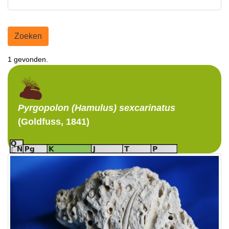
Zoeken
1 gevonden.
Pyrgopolon (Hamulus)
sexcarinatus
(Goldfuss, 1841)