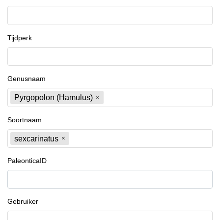
Tijdperk
Genusnaam
Pyrgopolon (Hamulus)
Soortnaam
sexcarinatus
PaleonticaID
Gebruiker