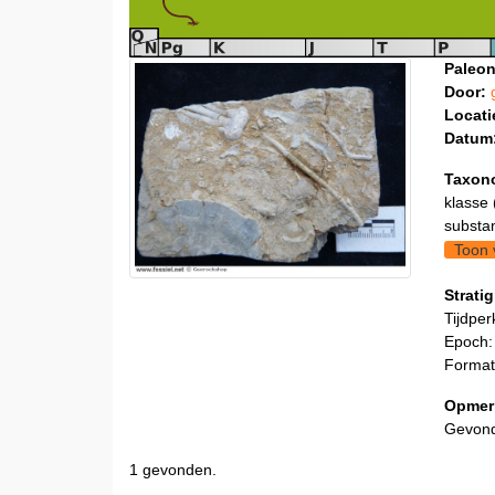
Paleon
Door:
Locati
Datum
Taxon
klasse 
substa
Toon 
Stratig
Tijdper
Epoch:
Format
Opmer
Gevond
1 gevonden.