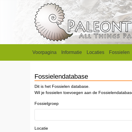
Voorpagina
Informatie
Locaties
Fossielen
Fossielendatabase
Dit is het Fossielen database.
Wil je fossielen toevoegen aan de Fossielendataba
Fossielgroep
Locatie