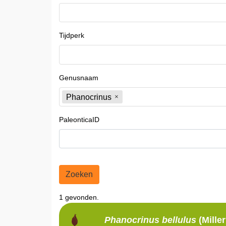
Tijdperk
Genusnaam
Phanocrinus
PaleonticaID
Zoeken
1 gevonden.
Phanocrinus
bellulus
(Mille