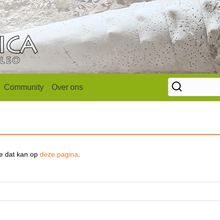
Community
Over ons
se dat kan op
deze pagina
.