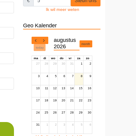
€
Steun ons
Ik wil meer weten
Geo Kalender
augustus
month
2026
today
ma
di
wo
do
vr
za
zo
27
28
29
30
31
1
2
3
4
5
6
7
8
9
10
11
12
13
14
15
16
17
18
19
20
21
22
23
24
25
26
27
28
29
30
31
1
2
3
4
5
6