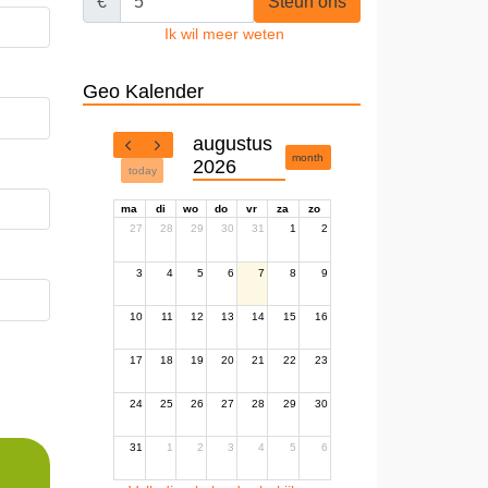
€
Steun ons
Ik wil meer weten
Geo Kalender
augustus
month
2026
today
ma
di
wo
do
vr
za
zo
27
28
29
30
31
1
2
3
4
5
6
7
8
9
10
11
12
13
14
15
16
17
18
19
20
21
22
23
24
25
26
27
28
29
30
31
1
2
3
4
5
6