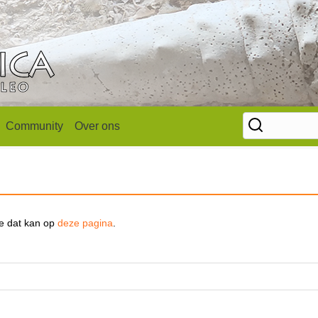
Community
Over ons
se dat kan op
deze pagina
.