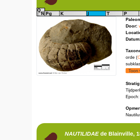
Paleon
Door:
Locati
Datum
Taxon
orde (
O
subklas
Toon 
Stratig
Tijdper
Epoch:
Opmer
Nautilu
NAUTILIDAE
de Blainville, 