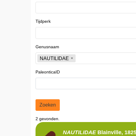
Tijdperk
Genusnaam
NAUTILIDAE
PaleonticaID
Zoeken
2 gevonden.
NAUTILIDAE
Blainville, 182