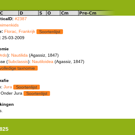
ticaID:
#2387
wimenkids
e:
Florac, Frankrijk
Soortenlijst
:
25-03-2009
omie
rdo
):
Nautilida
(Agassiz, 1847)
se (
Subclassis
):
Nautiloidea
(Agassiz, 1847)
volledige taxnomie
rafie
k:
Jura
Soortenlijst
 Onder Jura
Soortenlijst
kingen
s.
1825