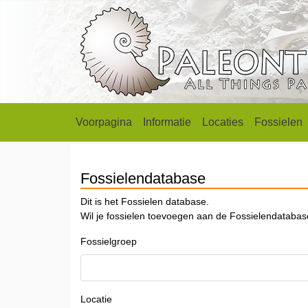
Voorpagina
Informatie
Locaties
Fossielen
Fossielendatabase
Dit is het Fossielen database.
Wil je fossielen toevoegen aan de Fossielendataba
Fossielgroep
Locatie